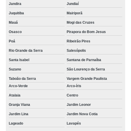
Jandira
Jundiaí
Juquitiba
Mairiporã
Mauá
Mogi das Cruzes
Osasco
Pirapora do Bom Jesus
Poá
Ribeirão Pires
Rio Grande da Serra
Salesópolis
Santa Isabel
Santana de Parnaíba
Suzano
São Lourenço da Serra
Taboão da Serra
Vargem Grande Paulista
Arco-Verde
Arco-íris
Atalaia
Centro
Granja Viana
Jardim Leonor
Jardim Lina
Jardim Nova Cotia
Lageado
Lavapés