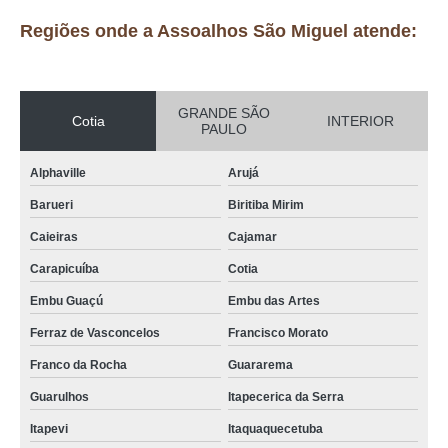
Regiões onde a Assoalhos São Miguel atende:
GRANDE SÃO
Cotia
INTERIOR
PAULO
Alphaville
Arujá
Barueri
Biritiba Mirim
Caieiras
Cajamar
Carapicuíba
Cotia
Embu Guaçú
Embu das Artes
Ferraz de Vasconcelos
Francisco Morato
Franco da Rocha
Guararema
Guarulhos
Itapecerica da Serra
Itapevi
Itaquaquecetuba