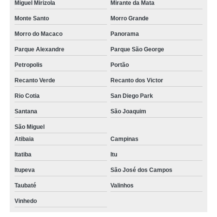
Miguel Mirizola
Mirante da Mata
Monte Santo
Morro Grande
Morro do Macaco
Panorama
Parque Alexandre
Parque São George
Petropolis
Portão
Recanto Verde
Recanto dos Victor
Rio Cotia
San Diego Park
Santana
São Joaquim
São Miguel
Atibaia
Campinas
Itatiba
Itu
Itupeva
São José dos Campos
Taubaté
Valinhos
Vinhedo