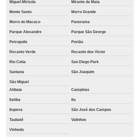
Miguel Mirizola
Mirante da Mata
Monte Santo
Morro Grande
Morro do Macaco
Panorama
Parque Alexandre
Parque São George
Petropolis
Portão
Recanto Verde
Recanto dos Victor
Rio Cotia
San Diego Park
Santana
São Joaquim
São Miguel
Atibaia
Campinas
Itatiba
Itu
Itupeva
São José dos Campos
Taubaté
Valinhos
Vinhedo