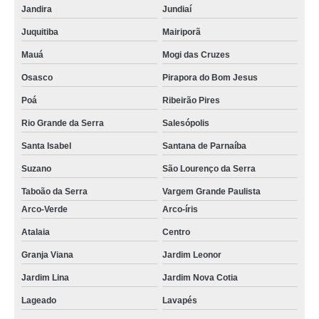
Jandira
Jundiaí
Juquitiba
Mairiporã
Mauá
Mogi das Cruzes
Osasco
Pirapora do Bom Jesus
Poá
Ribeirão Pires
Rio Grande da Serra
Salesópolis
Santa Isabel
Santana de Parnaíba
Suzano
São Lourenço da Serra
Taboão da Serra
Vargem Grande Paulista
Arco-Verde
Arco-íris
Atalaia
Centro
Granja Viana
Jardim Leonor
Jardim Lina
Jardim Nova Cotia
Lageado
Lavapés