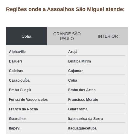
Regiões onde a Assoalhos São Miguel atende:
GRANDE SÃO
Cotia
INTERIOR
PAULO
Alphaville
Arujá
Barueri
Biritiba Mirim
Caieiras
Cajamar
Carapicuíba
Cotia
Embu Guaçú
Embu das Artes
Ferraz de Vasconcelos
Francisco Morato
Franco da Rocha
Guararema
Guarulhos
Itapecerica da Serra
Itapevi
Itaquaquecetuba