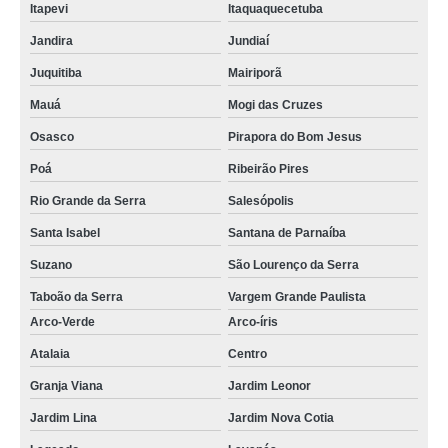
Itapevi
Itaquaquecetuba
Jandira
Jundiaí
Juquitiba
Mairiporã
Mauá
Mogi das Cruzes
Osasco
Pirapora do Bom Jesus
Poá
Ribeirão Pires
Rio Grande da Serra
Salesópolis
Santa Isabel
Santana de Parnaíba
Suzano
São Lourenço da Serra
Taboão da Serra
Vargem Grande Paulista
Arco-Verde
Arco-íris
Atalaia
Centro
Granja Viana
Jardim Leonor
Jardim Lina
Jardim Nova Cotia