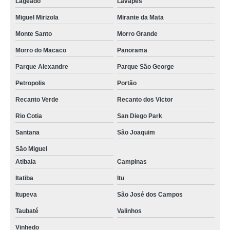
Lageado
Lavapés
Miguel Mirizola
Mirante da Mata
Monte Santo
Morro Grande
Morro do Macaco
Panorama
Parque Alexandre
Parque São George
Petropolis
Portão
Recanto Verde
Recanto dos Victor
Rio Cotia
San Diego Park
Santana
São Joaquim
São Miguel
Atibaia
Campinas
Itatiba
Itu
Itupeva
São José dos Campos
Taubaté
Valinhos
Vinhedo