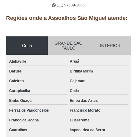
(11) 97589-1666
Regiões onde a Assoalhos São Miguel atende:
GRANDE SÃO
Cotia
INTERIOR
PAULO
Alphaville
Arujá
Barueri
Biritiba Mirim
Caieiras
Cajamar
Carapicuíba
Cotia
Embu Guaçú
Embu das Artes
Ferraz de Vasconcelos
Francisco Morato
Franco da Rocha
Guararema
Guarulhos
Itapecerica da Serra