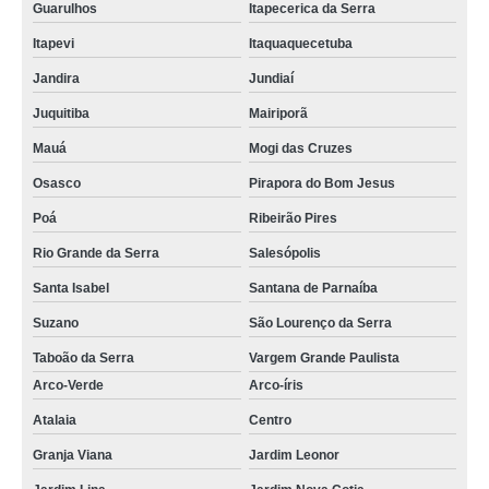
Guarulhos
Itapecerica da Serra
Itapevi
Itaquaquecetuba
Jandira
Jundiaí
Juquitiba
Mairiporã
Mauá
Mogi das Cruzes
Osasco
Pirapora do Bom Jesus
Poá
Ribeirão Pires
Rio Grande da Serra
Salesópolis
Santa Isabel
Santana de Parnaíba
Suzano
São Lourenço da Serra
Taboão da Serra
Vargem Grande Paulista
Arco-Verde
Arco-íris
Atalaia
Centro
Granja Viana
Jardim Leonor