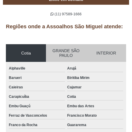
(11) 97589-1666
Regiões onde a Assoalhos São Miguel atende:
GRANDE SÃO
Cotia
INTERIOR
PAULO
Alphaville
Arujá
Barueri
Biritiba Mirim
Caieiras
Cajamar
Carapicuíba
Cotia
Embu Guaçú
Embu das Artes
Ferraz de Vasconcelos
Francisco Morato
Franco da Rocha
Guararema