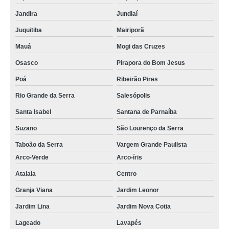
Jandira
Jundiaí
Juquitiba
Mairiporã
Mauá
Mogi das Cruzes
Osasco
Pirapora do Bom Jesus
Poá
Ribeirão Pires
Rio Grande da Serra
Salesópolis
Santa Isabel
Santana de Parnaíba
Suzano
São Lourenço da Serra
Taboão da Serra
Vargem Grande Paulista
Arco-Verde
Arco-íris
Atalaia
Centro
Granja Viana
Jardim Leonor
Jardim Lina
Jardim Nova Cotia
Lageado
Lavapés