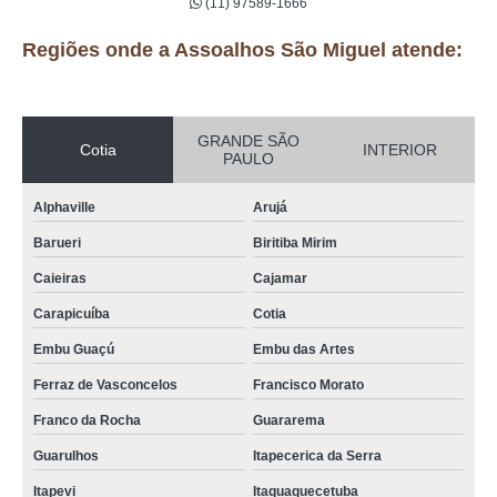
(11) 97589-1666
Regiões onde a Assoalhos São Miguel atende:
GRANDE SÃO
Cotia
INTERIOR
PAULO
Alphaville
Arujá
Barueri
Biritiba Mirim
Caieiras
Cajamar
Carapicuíba
Cotia
Embu Guaçú
Embu das Artes
Ferraz de Vasconcelos
Francisco Morato
Franco da Rocha
Guararema
Guarulhos
Itapecerica da Serra
Itapevi
Itaquaquecetuba