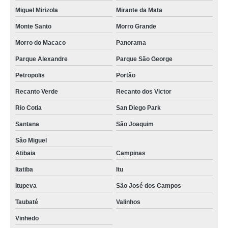
Miguel Mirizola
Mirante da Mata
Monte Santo
Morro Grande
Morro do Macaco
Panorama
Parque Alexandre
Parque São George
Petropolis
Portão
Recanto Verde
Recanto dos Victor
Rio Cotia
San Diego Park
Santana
São Joaquim
São Miguel
Atibaia
Campinas
Itatiba
Itu
Itupeva
São José dos Campos
Taubaté
Valinhos
Vinhedo