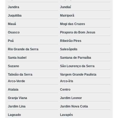
Jandira
Jundiaí
Juquitiba
Mairiporã
Mauá
Mogi das Cruzes
Osasco
Pirapora do Bom Jesus
Poá
Ribeirão Pires
Rio Grande da Serra
Salesópolis
Santa Isabel
Santana de Parnaíba
Suzano
São Lourenço da Serra
Taboão da Serra
Vargem Grande Paulista
Arco-Verde
Arco-íris
Atalaia
Centro
Granja Viana
Jardim Leonor
Jardim Lina
Jardim Nova Cotia
Lageado
Lavapés