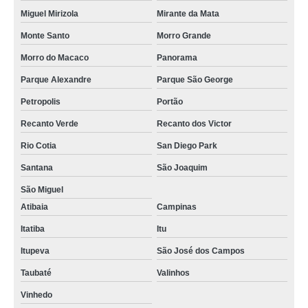
Miguel Mirizola
Mirante da Mata
Monte Santo
Morro Grande
Morro do Macaco
Panorama
Parque Alexandre
Parque São George
Petropolis
Portão
Recanto Verde
Recanto dos Victor
Rio Cotia
San Diego Park
Santana
São Joaquim
São Miguel
Atibaia
Campinas
Itatiba
Itu
Itupeva
São José dos Campos
Taubaté
Valinhos
Vinhedo