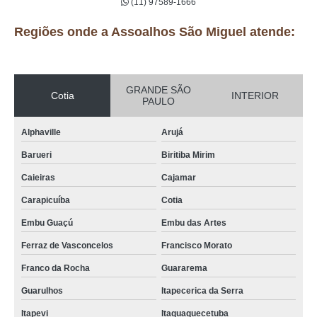
(11) 97589-1666
Regiões onde a Assoalhos São Miguel atende:
GRANDE SÃO
Cotia
INTERIOR
PAULO
Alphaville
Arujá
Barueri
Biritiba Mirim
Caieiras
Cajamar
Carapicuíba
Cotia
Embu Guaçú
Embu das Artes
Ferraz de Vasconcelos
Francisco Morato
Franco da Rocha
Guararema
Guarulhos
Itapecerica da Serra
Itapevi
Itaquaquecetuba