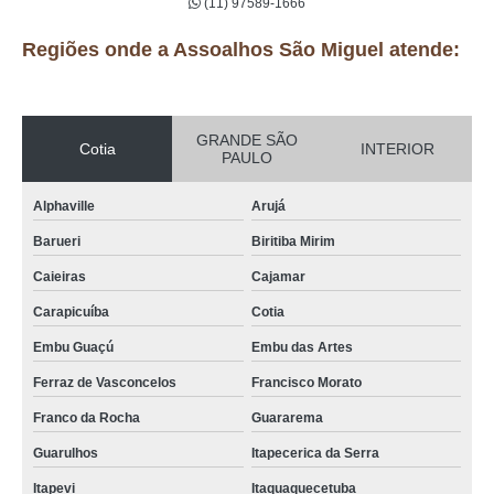
(11) 97589-1666
Regiões onde a Assoalhos São Miguel atende:
GRANDE SÃO
Cotia
INTERIOR
PAULO
Alphaville
Arujá
Barueri
Biritiba Mirim
Caieiras
Cajamar
Carapicuíba
Cotia
Embu Guaçú
Embu das Artes
Ferraz de Vasconcelos
Francisco Morato
Franco da Rocha
Guararema
Guarulhos
Itapecerica da Serra
Itapevi
Itaquaquecetuba