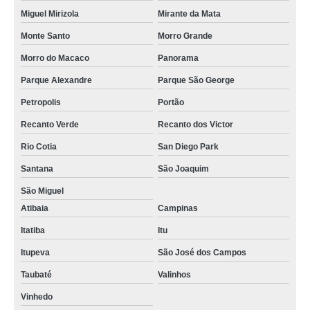
Miguel Mirizola
Mirante da Mata
Monte Santo
Morro Grande
Morro do Macaco
Panorama
Parque Alexandre
Parque São George
Petropolis
Portão
Recanto Verde
Recanto dos Victor
Rio Cotia
San Diego Park
Santana
São Joaquim
São Miguel
Atibaia
Campinas
Itatiba
Itu
Itupeva
São José dos Campos
Taubaté
Valinhos
Vinhedo