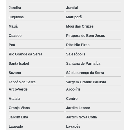
Jandira
Jundiaí
Juquitiba
Mairiporã
Mauá
Mogi das Cruzes
Osasco
Pirapora do Bom Jesus
Poá
Ribeirão Pires
Rio Grande da Serra
Salesópolis
Santa Isabel
Santana de Parnaíba
Suzano
São Lourenço da Serra
Taboão da Serra
Vargem Grande Paulista
Arco-Verde
Arco-íris
Atalaia
Centro
Granja Viana
Jardim Leonor
Jardim Lina
Jardim Nova Cotia
Lageado
Lavapés