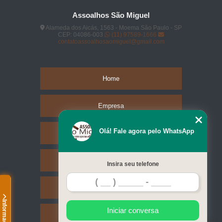
Assoalhos São Miguel
Alameda dos Aicás, 1563 - Moema São Paulo - SP
CEP: 04086-003
(11) 97589-1666
contatoassoalhosaomiguel@gmail.com
Home
Empresa
Olá! Fale agora pelo WhatsApp
Missão
Serviços
Insira seu telefone
Contato
Informações
Iniciar conversa
Mapa do site