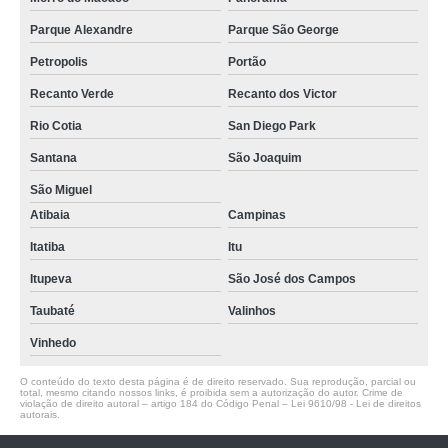
Parque Alexandre
Parque São George
Petropolis
Portão
Recanto Verde
Recanto dos Victor
Rio Cotia
San Diego Park
Santana
São Joaquim
São Miguel
Atibaia
Campinas
Itatiba
Itu
Itupeva
São José dos Campos
Taubaté
Valinhos
Vinhedo
O conteúdo do texto desta página é de direito reservado. Sua reprodução, parcial ou
total, mesmo citando nossos links, é proibida sem a autorização do autor. Crime de
violação de direito autoral – artigo 184 do Código Penal –
Lei 9610/98 - Lei de direitos
autorais
.