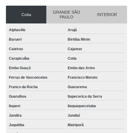
GRANDE SÃO
Cotia
INTERIOR
PAULO
Alphaville
Arujá
Barueri
Biritiba Mirim
Caieiras
Cajamar
Carapicuíba
Cotia
Embu Guaçú
Embu das Artes
Ferraz de Vasconcelos
Francisco Morato
Franco da Rocha
Guararema
Guarulhos
Itapecerica da Serra
Itapevi
Itaquaquecetuba
Jandira
Jundiaí
Juquitiba
Mairiporã