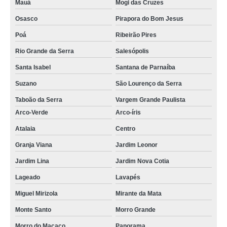
Mauá
Mogi das Cruzes
Osasco
Pirapora do Bom Jesus
Poá
Ribeirão Pires
Rio Grande da Serra
Salesópolis
Santa Isabel
Santana de Parnaíba
Suzano
São Lourenço da Serra
Taboão da Serra
Vargem Grande Paulista
Arco-Verde
Arco-íris
Atalaia
Centro
Granja Viana
Jardim Leonor
Jardim Lina
Jardim Nova Cotia
Lageado
Lavapés
Miguel Mirizola
Mirante da Mata
Monte Santo
Morro Grande
Morro do Macaco
Panorama