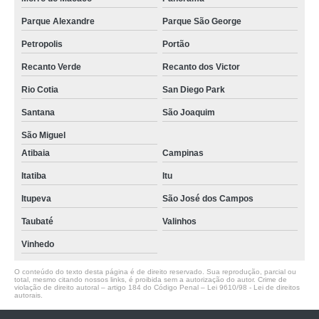
Parque Alexandre
Parque São George
Petropolis
Portão
Recanto Verde
Recanto dos Victor
Rio Cotia
San Diego Park
Santana
São Joaquim
São Miguel
Atibaia
Campinas
Itatiba
Itu
Itupeva
São José dos Campos
Taubaté
Valinhos
Vinhedo
O conteúdo do texto desta página é de direito reservado. Sua reprodução, parcial ou
total, mesmo citando nossos links, é proibida sem a autorização do autor. Crime de
violação de direito autoral – artigo 184 do Código Penal –
Lei 9610/98 - Lei de direitos
autorais
.