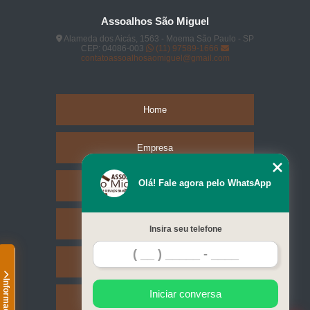
Assoalhos São Miguel
Alameda dos Aicás, 1563 - Moema São Paulo - SP
CEP: 04086-003
(11) 97589-1666
contatoassoalhosaomiguel@gmail.com
Home
Empresa
Olá! Fale agora pelo WhatsApp
Missão
Serviços
Insira seu telefone
Contato
Informações
Iniciar conversa
Mapa do site