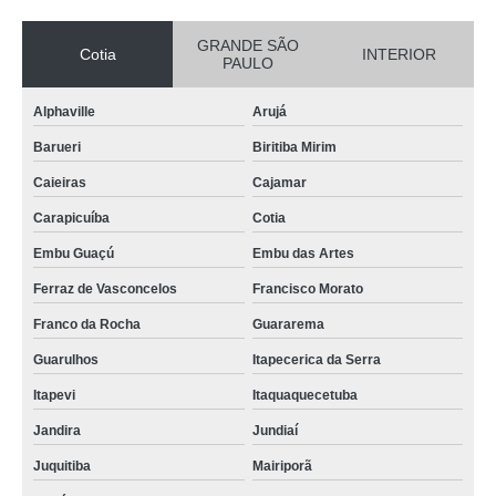
GRANDE SÃO
Cotia
INTERIOR
PAULO
Alphaville
Arujá
Barueri
Biritiba Mirim
Caieiras
Cajamar
Carapicuíba
Cotia
Embu Guaçú
Embu das Artes
Ferraz de Vasconcelos
Francisco Morato
Franco da Rocha
Guararema
Guarulhos
Itapecerica da Serra
Itapevi
Itaquaquecetuba
Jandira
Jundiaí
Juquitiba
Mairiporã