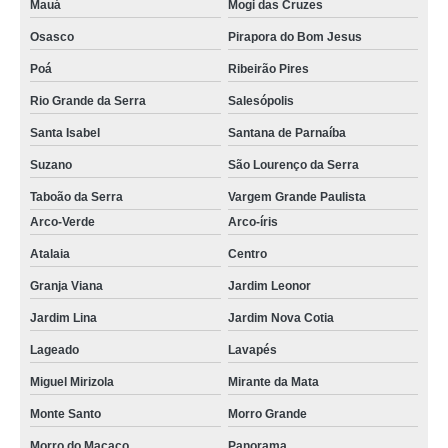
Mauá
Mogi das Cruzes
Osasco
Pirapora do Bom Jesus
Poá
Ribeirão Pires
Rio Grande da Serra
Salesópolis
Santa Isabel
Santana de Parnaíba
Suzano
São Lourenço da Serra
Taboão da Serra
Vargem Grande Paulista
Arco-Verde
Arco-íris
Atalaia
Centro
Granja Viana
Jardim Leonor
Jardim Lina
Jardim Nova Cotia
Lageado
Lavapés
Miguel Mirizola
Mirante da Mata
Monte Santo
Morro Grande
Morro do Macaco
Panorama