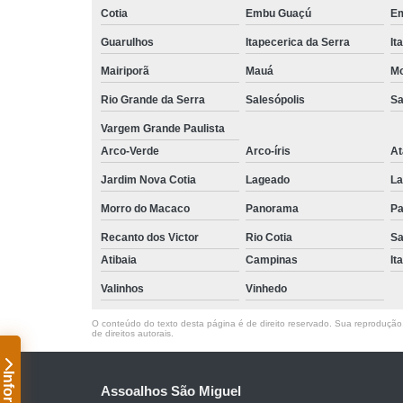
Cotia
Embu Guaçú
Em
Guarulhos
Itapecerica da Serra
It
Mairiporã
Mauá
Mo
Rio Grande da Serra
Salesópolis
Sa
Vargem Grande Paulista
Arco-Verde
Arco-íris
At
Jardim Nova Cotia
Lageado
La
Morro do Macaco
Panorama
Pa
Recanto dos Victor
Rio Cotia
Sa
Atibaia
Campinas
It
Valinhos
Vinhedo
O conteúdo do texto desta página é de direito reservado. Sua reprodução, 
de direitos autorais
.
Assoalhos São Miguel