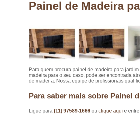
Painel de Madeira pa
Pergolados
de madeira
Pergolados
em madeira
Pisos de
madeira
Raspagem
de pisos de
madeira
Para quem procura painel de madeira para jardim 
madeira para o seu caso, pode ser encontrada at
Restauraçã
de madeira. Nossa equipe de profissionais qualifi
de pisos de
madeira
Para saber mais sobre Painel d
Ligue para
(11) 97589-1666
ou
clique aqui
e entre