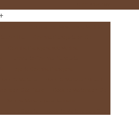
(11) 97589-1666
anejados
Cozinha com Móveis sob Medida
da com Ilha
Cozinha Planejada em Sp
Cozinha Planejada sob Medida
s
Fábrica de Cozinha Planejada
da
Loja de Cozinha Planejada
Deck de Madeira
Deck de Madeira Cumaru
deira em São Paulo
Deck de Madeira em Sp
Deck de Madeira para Banheiro
eira para Sacada
Deck de Madeira para Spa
Madeira sob Medida
Deck com Pergolado
ra
Deck em Madeira com Pergolado