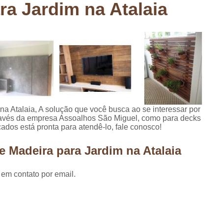
ra Jardim na Atalaia
Deck em Madeira Cumaru
Deck
Deck Madeira para Sacada
Deck Modul
Deck para Sacada
Empre
Marcenaria com Móveis Planejados
Marcenaria de Personalização de P
Marcenaria de Planejado para Residência
Marcenaria de Planejados em Sp
M
na Atalaia, A solução que você busca ao se interessar por
ravés da empresa Assoalhos São Miguel, como para decks
o
Marcenaria de Planejados para Quarto
cados está pronta para atendê-lo, fale conosco!
Empresa de Móveis Planejados
Loja d
e Madeira para Jardim na Atalaia
Móveis Planejados em São Pa
Móveis Planejados para Apartament
 em contato por email.
Móveis Planejados para Quarto de 
Móveis Planejados para Sala de Jant