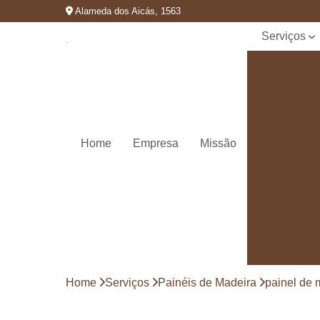
Alameda dos Aicás, 1563
Serviços
Cozinhas
planejadas
Decks de
madeira
Decks de
Home
Empresa
Missão
madeiras
Marcenaria
de
planejados
Móvel
planejado
Painéis de
madeira
Home
Serviços
Painéis de Madeira
painel de 
Pergolado
decorado