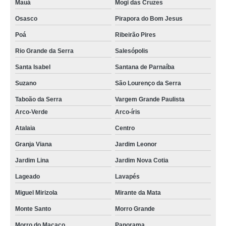
Mauá
Mogi das Cruzes
Osasco
Pirapora do Bom Jesus
Poá
Ribeirão Pires
Rio Grande da Serra
Salesópolis
Santa Isabel
Santana de Parnaíba
Suzano
São Lourenço da Serra
Taboão da Serra
Vargem Grande Paulista
Arco-Verde
Arco-íris
Atalaia
Centro
Granja Viana
Jardim Leonor
Jardim Lina
Jardim Nova Cotia
Lageado
Lavapés
Miguel Mirizola
Mirante da Mata
Monte Santo
Morro Grande
Morro do Macaco
Panorama