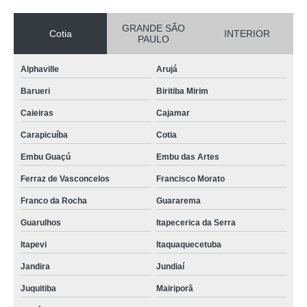
GRANDE SÃO
Cotia
INTERIOR
PAULO
Alphaville
Arujá
Barueri
Biritiba Mirim
Caieiras
Cajamar
Carapicuíba
Cotia
Embu Guaçú
Embu das Artes
Ferraz de Vasconcelos
Francisco Morato
Franco da Rocha
Guararema
Guarulhos
Itapecerica da Serra
Itapevi
Itaquaquecetuba
Jandira
Jundiaí
Juquitiba
Mairiporã