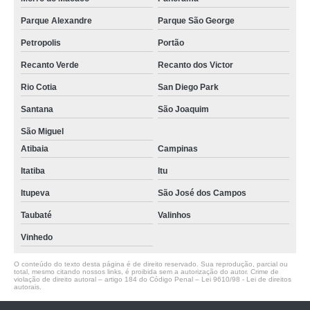
Parque Alexandre
Parque São George
Petropolis
Portão
Recanto Verde
Recanto dos Victor
Rio Cotia
San Diego Park
Santana
São Joaquim
São Miguel
Atibaia
Campinas
Itatiba
Itu
Itupeva
São José dos Campos
Taubaté
Valinhos
Vinhedo
O conteúdo do texto desta página é de direito reservado. Sua reprodução, parcial ou
total, mesmo citando nossos links, é proibida sem a autorização do autor. Crime de
violação de direito autoral – artigo 184 do Código Penal –
Lei 9610/98 - Lei de direitos
autorais
.