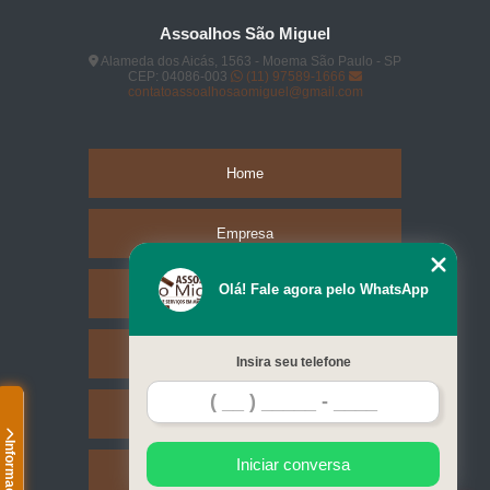
Assoalhos São Miguel
Alameda dos Aicás, 1563 - Moema São Paulo - SP
CEP: 04086-003
(11) 97589-1666
contatoassoalhosaomiguel@gmail.com
Home
Empresa
Olá! Fale agora pelo WhatsApp
Missão
Serviços
Insira seu telefone
Contato
Informações
Iniciar conversa
Mapa do site