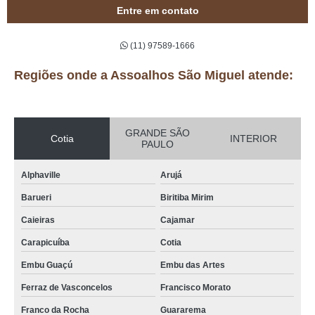
Entre em contato
(11) 97589-1666
Regiões onde a Assoalhos São Miguel atende:
GRANDE SÃO
Cotia
INTERIOR
PAULO
Alphaville
Arujá
Barueri
Biritiba Mirim
Caieiras
Cajamar
Carapicuíba
Cotia
Embu Guaçú
Embu das Artes
Ferraz de Vasconcelos
Francisco Morato
Franco da Rocha
Guararema