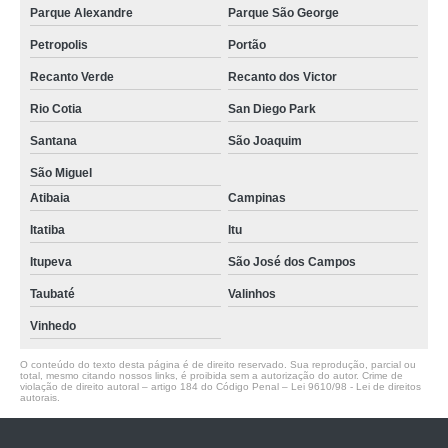
Parque Alexandre
Parque São George
Petropolis
Portão
Recanto Verde
Recanto dos Victor
Rio Cotia
San Diego Park
Santana
São Joaquim
São Miguel
Atibaia
Campinas
Itatiba
Itu
Itupeva
São José dos Campos
Taubaté
Valinhos
Vinhedo
O conteúdo do texto desta página é de direito reservado. Sua reprodução, parcial ou
total, mesmo citando nossos links, é proibida sem a autorização do autor. Crime de
violação de direito autoral – artigo 184 do Código Penal –
Lei 9610/98 - Lei de direitos
autorais
.