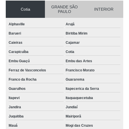
GRANDE SÃO
Cotia
INTERIOR
PAULO
Alphaville
Arujá
Barueri
Biritiba Mirim
Caieiras
Cajamar
Carapicuíba
Cotia
Embu Guaçú
Embu das Artes
Ferraz de Vasconcelos
Francisco Morato
Franco da Rocha
Guararema
Guarulhos
Itapecerica da Serra
Itapevi
Itaquaquecetuba
Jandira
Jundiaí
Juquitiba
Mairiporã
Mauá
Mogi das Cruzes