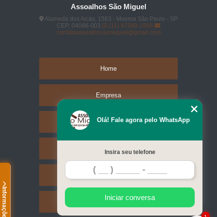
Assoalhos São Miguel
Alameda dos Aicás, 1563 - Moema São Paulo - SP
CEP: 04086-003
(11) 97589-1666
contatoassoalhosaomiguel@gmail.com
Home
Empresa
Olá! Fale agora pelo WhatsApp
Missão
Serviços
Insira seu telefone
Contato
Informações
Iniciar conversa
Mapa do site