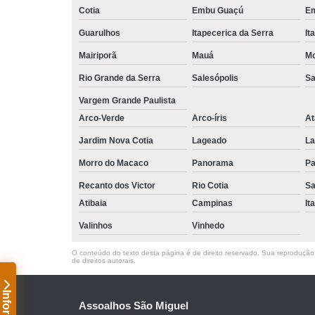
Cotia
Embu Guaçú
Em
Guarulhos
Itapecerica da Serra
It
Mairiporã
Mauá
Mo
Rio Grande da Serra
Salesópolis
Sa
Vargem Grande Paulista
Arco-Verde
Arco-íris
At
Jardim Nova Cotia
Lageado
La
Morro do Macaco
Panorama
Pa
Recanto dos Victor
Rio Cotia
Sa
Atibaia
Campinas
It
Valinhos
Vinhedo
O conteúdo do texto desta página é de direito reservado. Sua reprodução, 
de direitos autorais
.
Assoalhos São Miguel