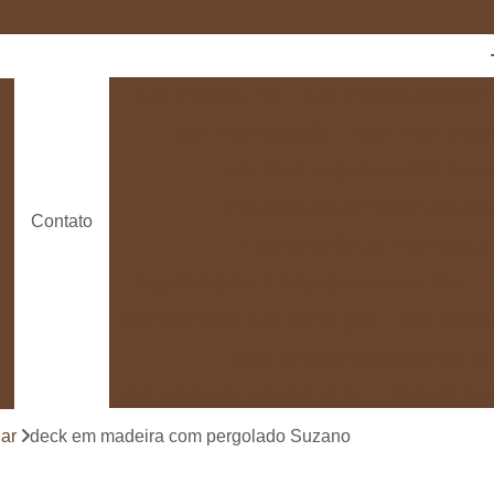
Cozinha com Ilha
Cozinha com Móveis Pl
Cozinha Planejada
Cozinha Planeja
Cozinha Planejada em São Paulo
Empresas de Cozinhas Planejada
Contato
Fabricante de Cozinha Planeja
Loja de Móveis Planejados para Cozinha
Deck de Madeira de Demolição
Deck de Ma
Deck de Madeira para Banheira
Deck de Madeira para Piscina
Deck de Mad
Deck de Madeira para Varanda
Deck de 
ar
deck em madeira com pergolado Suzano
Deck e Pergolado
Deck em Madei