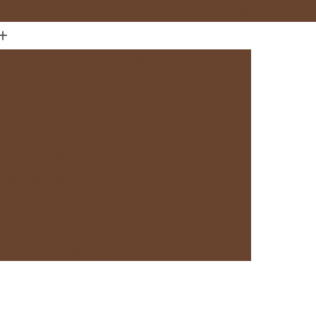
(11) 97589-1666
anejados
Cozinha com Móveis sob Medida
da com Ilha
Cozinha Planejada em Sp
Cozinha Planejada sob Medida
s
Fábrica de Cozinha Planejada
da
Loja de Cozinha Planejada
Deck de Madeira
Deck de Madeira Cumaru
deira em São Paulo
Deck de Madeira em Sp
Deck de Madeira para Banheiro
eira para Sacada
Deck de Madeira para Spa
Madeira sob Medida
Deck com Pergolado
ra
Deck em Madeira com Pergolado