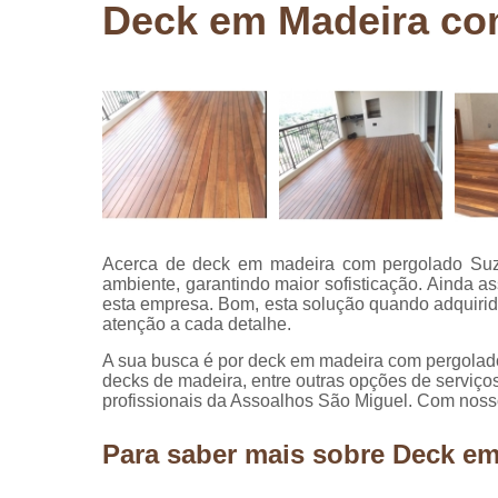
Deck em Madeira co
Pergolados
de madeira
Pergolados
em madeira
Pisos de
madeira
Raspagem
de pisos de
madeira
Acerca de deck em madeira com pergolado Suzan
Restauraçã
ambiente, garantindo maior sofisticação. Ainda a
de pisos de
esta empresa. Bom, esta solução quando adquiri
madeira
atenção a cada detalhe.
A sua busca é por deck em madeira com pergolad
decks de madeira, entre outras opções de serviç
profissionais da Assoalhos São Miguel. Com nosso
Para saber mais sobre Deck e