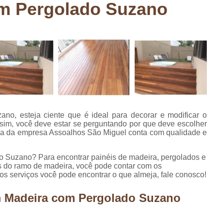
m Pergolado Suzano
Deck em Madeira Cumaru
Deck
Deck Madeira para Sacada
Deck Modul
Deck para Sacada
Empre
Marcenaria com Móveis Planejados
Marcenaria de Personalização de P
Marcenaria de Planejado para Residência
Marcenaria de Planejados em Sp
M
o, esteja ciente que é ideal para decorar e modificar o
o
Marcenaria de Planejados para Quarto
ssim, você deve estar se perguntando por que deve escolher
da da empresa Assoalhos São Miguel conta com qualidade e
Empresa de Móveis Planejados
Loja d
Móveis Planejados em São Pa
o Suzano? Para encontrar painéis de madeira, pergolados e
os do ramo de madeira, você pode contar com os
Móveis Planejados para Apartament
s serviços você pode encontrar o que almeja, fale conosco!
Móveis Planejados para Quarto de 
m Madeira com Pergolado Suzano
Móveis Planejados para Sala de Jant