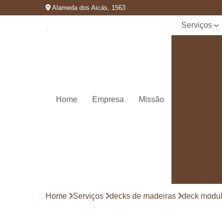
Alameda dos Aicás, 1563
Serviços
Cozinhas
planejadas
Decks de
madeira
Decks de
Home
Empresa
Missão
madeiras
Marcenaria
de
planejados
Móvel
planejado
Painéis de
madeira
Home
Serviços
decks de madeiras
deck modul
Pergolado
decorado