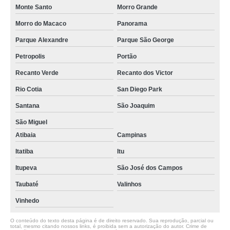
Monte Santo
Morro Grande
Morro do Macaco
Panorama
Parque Alexandre
Parque São George
Petropolis
Portão
Recanto Verde
Recanto dos Victor
Rio Cotia
San Diego Park
Santana
São Joaquim
São Miguel
Atibaia
Campinas
Itatiba
Itu
Itupeva
São José dos Campos
Taubaté
Valinhos
Vinhedo
O conteúdo do texto desta página é de direito reservado. Sua reprodução, parcial ou
total, mesmo citando nossos links, é proibida sem a autorização do autor. Crime de