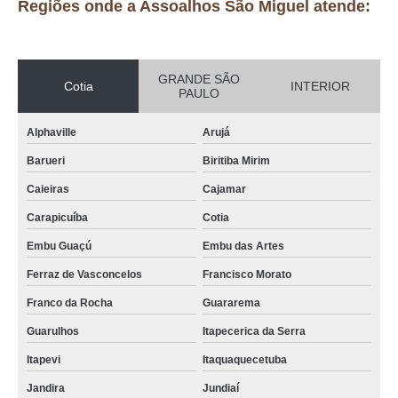
Regiões onde a Assoalhos São Miguel atende:
GRANDE SÃO
Cotia
INTERIOR
PAULO
Alphaville
Arujá
Barueri
Biritiba Mirim
Caieiras
Cajamar
Carapicuíba
Cotia
Embu Guaçú
Embu das Artes
Ferraz de Vasconcelos
Francisco Morato
Franco da Rocha
Guararema
Guarulhos
Itapecerica da Serra
Itapevi
Itaquaquecetuba
Jandira
Jundiaí