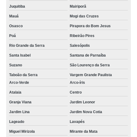
Juquitiba
Mairiporã
Mauá
Mogi das Cruzes
Osasco
Pirapora do Bom Jesus
Poá
Ribeirão Pires
Rio Grande da Serra
Salesópolis
Santa Isabel
Santana de Parnaíba
Suzano
São Lourenço da Serra
Taboão da Serra
Vargem Grande Paulista
Arco-Verde
Arco-íris
Atalaia
Centro
Granja Viana
Jardim Leonor
Jardim Lina
Jardim Nova Cotia
Lageado
Lavapés
Miguel Mirizola
Mirante da Mata