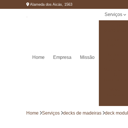
Alameda dos Aicás, 1563
Serviços
Cozinhas
planejadas
Decks de
madeira
Decks de
Home
Empresa
Missão
madeiras
Marcenaria
de
planejados
Móvel
planejado
Painéis de
madeira
Home
Serviços
decks de madeiras
deck modul
Pergolado
decorado