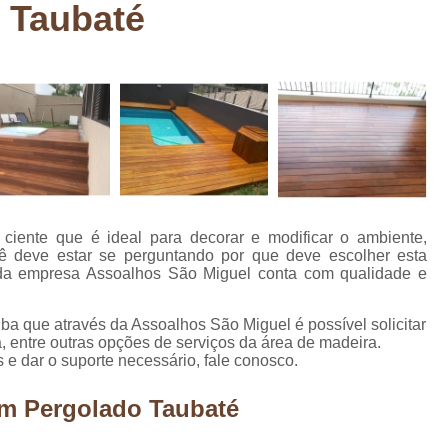
 Taubaté
Deck em Madeira Cumaru
Deck
Deck Madeira para Sacada
Deck Modul
Deck para Sacada
Empre
Marcenaria com Móveis Planejados
Marcenaria de Personalização de P
Marcenaria de Planejado para Residência
Marcenaria de Planejados em Sp
M
ciente que é ideal para decorar e modificar o ambiente,
o
Marcenaria de Planejados para Quarto
ocê deve estar se perguntando por que deve escolher esta
da empresa Assoalhos São Miguel conta com qualidade e
Empresa de Móveis Planejados
Loja d
Móveis Planejados em São Pa
a que através da Assoalhos São Miguel é possível solicitar
, entre outras opções de serviços da área de madeira.
Móveis Planejados para Apartament
 e dar o suporte necessário, fale conosco.
Móveis Planejados para Quarto de 
om Pergolado Taubaté
Móveis Planejados para Sala de Jant