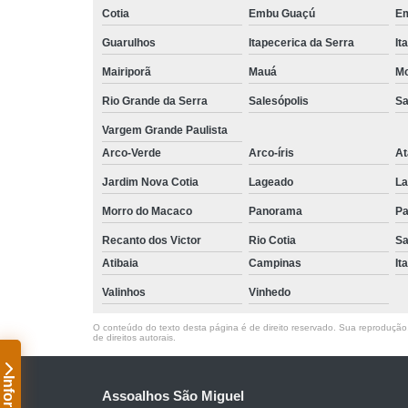
Cotia
Embu Guaçú
Em
Guarulhos
Itapecerica da Serra
It
Mairiporã
Mauá
Mo
Rio Grande da Serra
Salesópolis
Sa
Vargem Grande Paulista
Arco-Verde
Arco-íris
At
Jardim Nova Cotia
Lageado
La
Morro do Macaco
Panorama
Pa
Recanto dos Victor
Rio Cotia
Sa
Atibaia
Campinas
It
Valinhos
Vinhedo
O conteúdo do texto desta página é de direito reservado. Sua reprodução, 
de direitos autorais
.
Assoalhos São Miguel