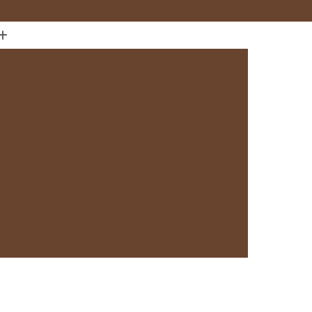
(11) 97589-1666
anejados
Cozinha com Móveis sob Medida
da com Ilha
Cozinha Planejada em Sp
Cozinha Planejada sob Medida
s
Fábrica de Cozinha Planejada
da
Loja de Cozinha Planejada
Deck de Madeira
Deck de Madeira Cumaru
deira em São Paulo
Deck de Madeira em Sp
Deck de Madeira para Banheiro
eira para Sacada
Deck de Madeira para Spa
Madeira sob Medida
Deck com Pergolado
ra
Deck em Madeira com Pergolado