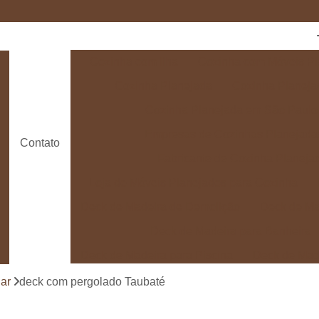
Cozinha com Ilha
Cozinha com Móveis Pl
Cozinha Planejada
Cozinha Planeja
Cozinha Planejada em São Paulo
Empresas de Cozinhas Planejada
Contato
Fabricante de Cozinha Planeja
Loja de Móveis Planejados para Cozinha
Deck de Madeira de Demolição
Deck de Ma
Deck de Madeira para Banheira
Deck de Madeira para Piscina
Deck de Mad
Deck de Madeira para Varanda
Deck de 
ar
deck com pergolado Taubaté
Deck e Pergolado
Deck em Madei