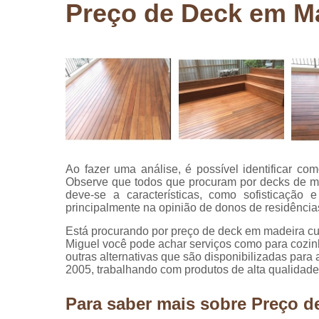
Preço de Deck em M
Pergolados
de madeira
Pergolados
em madeira
Pisos de
madeira
Raspagem
de pisos de
madeira
Ao fazer uma análise, é possível identificar 
Restauraçã
Observe que todos que procuram por decks de m
de pisos de
deve-se a características, como sofisticação 
madeira
principalmente na opinião de donos de residências,
Está procurando por preço de deck em madeira 
Miguel você pode achar serviços como para cozin
outras alternativas que são disponibilizadas pa
2005, trabalhando com produtos de alta qualidade
Para saber mais sobre Preço 