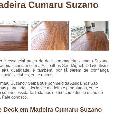
adeira Cumaru Suzano
Deck em Madeira Cumaru
Deck
Deck Madeira para Sacada
Deck Modul
Deck para Sacada
Empre
Marcenaria com Móveis Planejados
Marcenaria de Personalização de P
Marcenaria de Planejado para Residência
Marcenaria de Planejados em Sp
M
como é essencial preço de deck em madeira cumaru Suzano.
o
Marcenaria de Planejados para Quarto
adeiras contam com a Assoalhos São Miguel. O favoritismo
e alta qualidade, e também, por já serem de confiança,
Empresa de Móveis Planejados
Loja d
 hotéis, clubes, entre outros.
Móveis Planejados em São Pa
cumaru Suzano? Saiba que por meio da Assoalhos São
has planejadas, decks de madeira e pergolados, entre
Móveis Planejados para Apartament
ra a sua necessidade. Estamos no mercado desde o ano de
. Fale conosco.
Móveis Planejados para Quarto de 
Móveis Planejados para Sala de Jant
de Deck em Madeira Cumaru Suzano