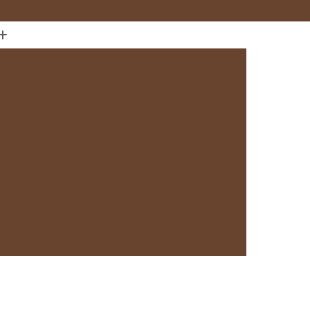
(11) 97589-1666
anejados
Cozinha com Móveis sob Medida
da com Ilha
Cozinha Planejada em Sp
Cozinha Planejada sob Medida
s
Fábrica de Cozinha Planejada
da
Loja de Cozinha Planejada
Deck de Madeira
Deck de Madeira Cumaru
deira em São Paulo
Deck de Madeira em Sp
Deck de Madeira para Banheiro
eira para Sacada
Deck de Madeira para Spa
Madeira sob Medida
Deck com Pergolado
ra
Deck em Madeira com Pergolado