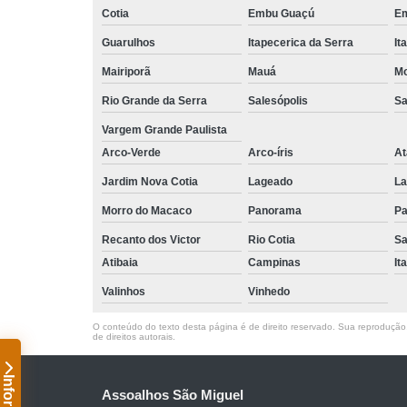
Cotia
Embu Guaçú
Em
Guarulhos
Itapecerica da Serra
It
Mairiporã
Mauá
Mo
Rio Grande da Serra
Salesópolis
Sa
Vargem Grande Paulista
Arco-Verde
Arco-íris
At
Jardim Nova Cotia
Lageado
La
Morro do Macaco
Panorama
Pa
Recanto dos Victor
Rio Cotia
Sa
Atibaia
Campinas
It
Valinhos
Vinhedo
O conteúdo do texto desta página é de direito reservado. Sua reprodução, 
de direitos autorais
.
Assoalhos São Miguel