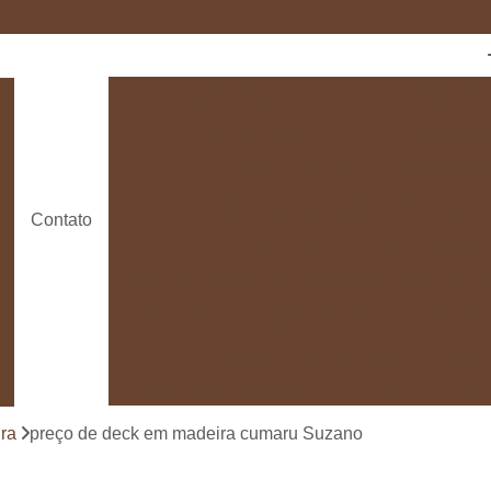
Cozinha com Ilha
Cozinha com Móveis Pl
Cozinha Planejada
Cozinha Planeja
Cozinha Planejada em São Paulo
Empresas de Cozinhas Planejada
Contato
Fabricante de Cozinha Planeja
Loja de Móveis Planejados para Cozinha
Deck de Madeira de Demolição
Deck de Ma
Deck de Madeira para Banheira
Deck de Madeira para Piscina
Deck de Mad
Deck de Madeira para Varanda
Deck de 
ra
preço de deck em madeira cumaru Suzano
Deck e Pergolado
Deck em Madei