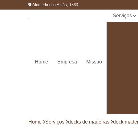
Alameda dos Aicás, 1563
Serviços
Cozinhas
planejadas
Decks de
madeira
Decks de
Home
Empresa
Missão
madeiras
Marcenaria
de
planejados
Móvel
planejado
Painéis de
madeira
Home
Serviços
decks de madeiras
deck madei
Pergolado
decorado