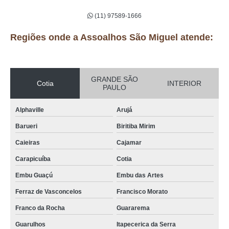
(11) 97589-1666
Regiões onde a Assoalhos São Miguel atende:
GRANDE SÃO
Cotia
INTERIOR
PAULO
Alphaville
Arujá
Barueri
Biritiba Mirim
Caieiras
Cajamar
Carapicuíba
Cotia
Embu Guaçú
Embu das Artes
Ferraz de Vasconcelos
Francisco Morato
Franco da Rocha
Guararema
Guarulhos
Itapecerica da Serra