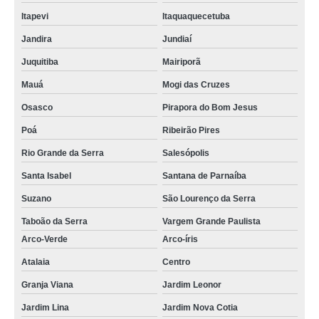
Itapevi
Itaquaquecetuba
Jandira
Jundiaí
Juquitiba
Mairiporã
Mauá
Mogi das Cruzes
Osasco
Pirapora do Bom Jesus
Poá
Ribeirão Pires
Rio Grande da Serra
Salesópolis
Santa Isabel
Santana de Parnaíba
Suzano
São Lourenço da Serra
Taboão da Serra
Vargem Grande Paulista
Arco-Verde
Arco-íris
Atalaia
Centro
Granja Viana
Jardim Leonor
Jardim Lina
Jardim Nova Cotia