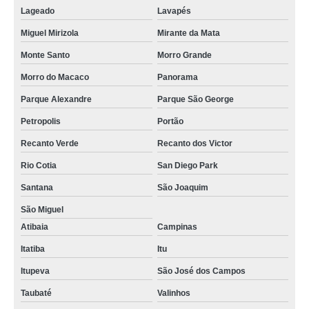
Lageado
Lavapés
Miguel Mirizola
Mirante da Mata
Monte Santo
Morro Grande
Morro do Macaco
Panorama
Parque Alexandre
Parque São George
Petropolis
Portão
Recanto Verde
Recanto dos Victor
Rio Cotia
San Diego Park
Santana
São Joaquim
São Miguel
Atibaia
Campinas
Itatiba
Itu
Itupeva
São José dos Campos
Taubaté
Valinhos