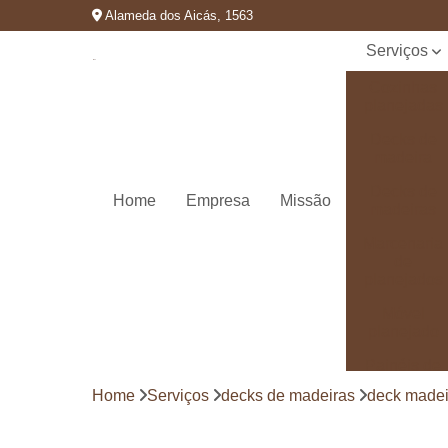
Alameda dos Aicás, 1563
Serviços
Cozinhas
planejadas
Decks de
madeira
Decks de
Home
Empresa
Missão
madeiras
Marcenaria
de
planejados
Móvel
planejado
Painéis de
madeira
Home
Serviços
decks de madeiras
deck madei
Pergolado
decorado