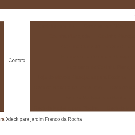
Cozinha com Ilha
Cozinha com Móveis Pl
Cozinha Planejada
Cozinha Planeja
Cozinha Planejada em São Paulo
Empresas de Cozinhas Planejada
Contato
Fabricante de Cozinha Planeja
Loja de Móveis Planejados para Cozinha
Deck de Madeira de Demolição
Deck de Ma
Deck de Madeira para Banheira
Deck de Madeira para Piscina
Deck de Mad
Deck de Madeira para Varanda
Deck de 
ra
deck para jardim Franco da Rocha
Deck e Pergolado
Deck em Madei