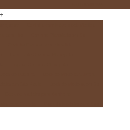
(11) 97589-1666
anejados
Cozinha com Móveis sob Medida
da com Ilha
Cozinha Planejada em Sp
Cozinha Planejada sob Medida
s
Fábrica de Cozinha Planejada
da
Loja de Cozinha Planejada
Deck de Madeira
Deck de Madeira Cumaru
deira em São Paulo
Deck de Madeira em Sp
Deck de Madeira para Banheiro
eira para Sacada
Deck de Madeira para Spa
Madeira sob Medida
Deck com Pergolado
ra
Deck em Madeira com Pergolado