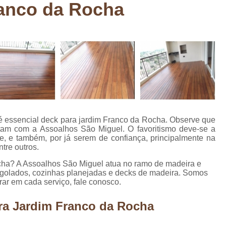
ranco da Rocha
Deck em Madeira Cumaru
Deck
Deck Madeira para Sacada
Deck Modul
Deck para Sacada
Empre
Marcenaria com Móveis Planejados
Marcenaria de Personalização de P
Marcenaria de Planejado para Residência
Marcenaria de Planejados em Sp
M
o é essencial deck para jardim Franco da Rocha. Observe que
o
Marcenaria de Planejados para Quarto
am com a Assoalhos São Miguel. O favoritismo deve-se a
ade, e também, por já serem de confiança, principalmente na
Empresa de Móveis Planejados
Loja d
ntre outros.
Móveis Planejados em São Pa
cha? A Assoalhos São Miguel atua no ramo de madeira e
ergolados, cozinhas planejadas e decks de madeira. Somos
Móveis Planejados para Apartament
r em cada serviço, fale conosco.
Móveis Planejados para Quarto de 
ra Jardim Franco da Rocha
Móveis Planejados para Sala de Jant