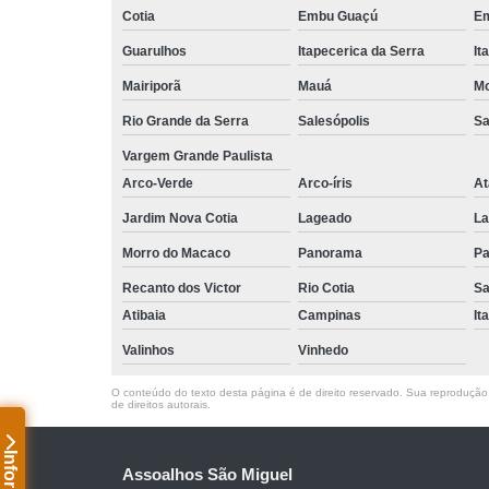
Cotia
Embu Guaçú
Em
Guarulhos
Itapecerica da Serra
It
Mairiporã
Mauá
Mo
Rio Grande da Serra
Salesópolis
Sa
Vargem Grande Paulista
Arco-Verde
Arco-íris
At
Jardim Nova Cotia
Lageado
La
Morro do Macaco
Panorama
Pa
Recanto dos Victor
Rio Cotia
Sa
Atibaia
Campinas
It
Valinhos
Vinhedo
O conteúdo do texto desta página é de direito reservado. Sua reprodução, 
de direitos autorais
.
Assoalhos São Miguel