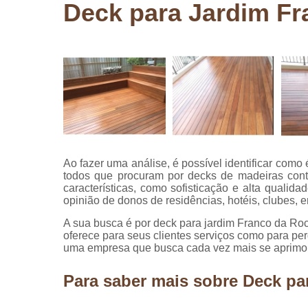
Deck para Jardim F
Pergolados
de madeira
Pergolados
em madeira
Pisos de
madeira
Raspagem
de pisos de
madeira
Ao fazer uma análise, é possível identificar com
Restauraçã
todos que procuram por decks de madeiras cont
de pisos de
características, como sofisticação e alta qualid
madeira
opinião de donos de residências, hotéis, clubes, e
A sua busca é por deck para jardim Franco da Ro
oferece para seus clientes serviços como para p
uma empresa que busca cada vez mais se aprimora
Para saber mais sobre Deck pa