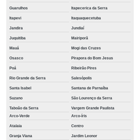
Guarulhos
Itapecerica da Serra
Itapevi
Itaquaquecetuba
Jandira
Jundiaí
Juquitiba
Mairiporã
Mauá
Mogi das Cruzes
Osasco
Pirapora do Bom Jesus
Poá
Ribeirão Pires
Rio Grande da Serra
Salesópolis
Santa Isabel
Santana de Parnaíba
Suzano
São Lourenço da Serra
Taboão da Serra
Vargem Grande Paulista
Arco-Verde
Arco-íris
Atalaia
Centro
Granja Viana
Jardim Leonor