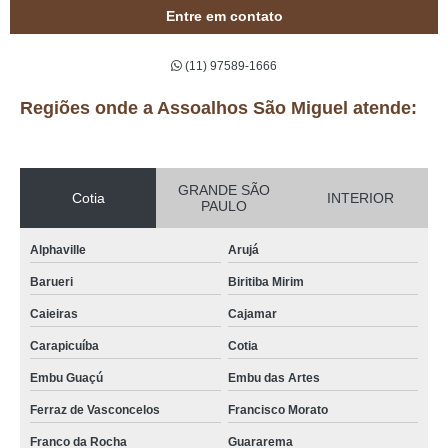
Entre em contato
(11) 97589-1666
Regiões onde a Assoalhos São Miguel atende:
GRANDE SÃO
Cotia
INTERIOR
PAULO
Alphaville
Arujá
Barueri
Biritiba Mirim
Caieiras
Cajamar
Carapicuíba
Cotia
Embu Guaçú
Embu das Artes
Ferraz de Vasconcelos
Francisco Morato
Franco da Rocha
Guararema