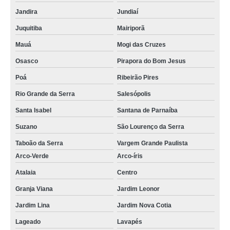
Jandira
Jundiaí
Juquitiba
Mairiporã
Mauá
Mogi das Cruzes
Osasco
Pirapora do Bom Jesus
Poá
Ribeirão Pires
Rio Grande da Serra
Salesópolis
Santa Isabel
Santana de Parnaíba
Suzano
São Lourenço da Serra
Taboão da Serra
Vargem Grande Paulista
Arco-Verde
Arco-íris
Atalaia
Centro
Granja Viana
Jardim Leonor
Jardim Lina
Jardim Nova Cotia
Lageado
Lavapés