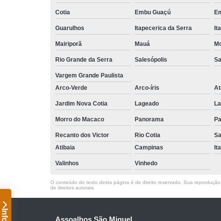
Cotia
Embu Guaçú
Em
Guarulhos
Itapecerica da Serra
It
Mairiporã
Mauá
Mo
Rio Grande da Serra
Salesópolis
Sa
Vargem Grande Paulista
Arco-Verde
Arco-íris
At
Jardim Nova Cotia
Lageado
La
Morro do Macaco
Panorama
Pa
Recanto dos Victor
Rio Cotia
Sa
Atibaia
Campinas
It
Valinhos
Vinhedo
O conteúdo do texto desta página é de direito reservado. Sua reprodução, 
de direitos autorais
.
Assoalhos São Miguel