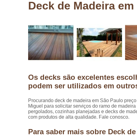
Deck de Madeira em
Pergolados
de madeira
Pergolados
em madeira
Pisos de
madeira
Raspagem
de pisos de
madeira
Os decks são excelentes escol
Restauraçã
de pisos de
podem ser utilizados em outr
madeira
Procurando deck de madeira em São Paulo preço
Miguel para solicitar serviços do ramo de madeira
pergolados, cozinhas planejadas e decks de mad
com produtos de alta qualidade. Fale conosco.
Para saber mais sobre Deck d