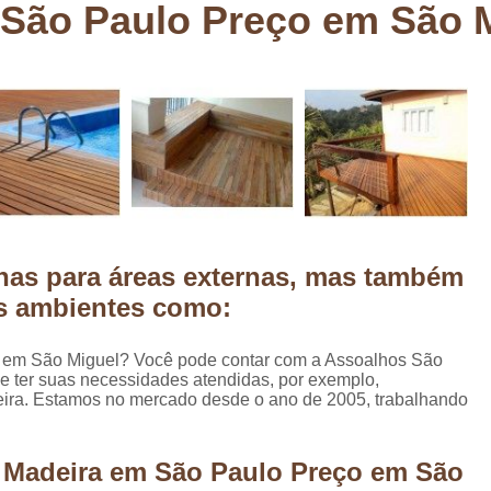
 São Paulo Preço em São 
Deck em Madeira Cumaru
Deck
Deck Madeira para Sacada
Deck Modul
Deck para Sacada
Empre
Marcenaria com Móveis Planejados
Marcenaria de Personalização de P
Marcenaria de Planejado para Residência
Marcenaria de Planejados em Sp
M
has para áreas externas, mas também
o
Marcenaria de Planejados para Quarto
os ambientes como:
Empresa de Móveis Planejados
Loja d
Móveis Planejados em São Pa
 em São Miguel? Você pode contar com a Assoalhos São
 e ter suas necessidades atendidas, por exemplo,
Móveis Planejados para Apartament
eira. Estamos no mercado desde o ano de 2005, trabalhando
Móveis Planejados para Quarto de 
Móveis Planejados para Sala de Jant
e Madeira em São Paulo Preço em São