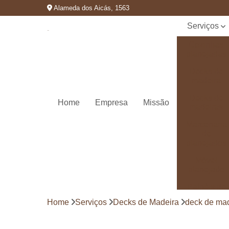
Alameda dos Aicás, 1563
Serviços
Cozinhas
planejadas
Decks de
madeira
Decks de
Home
Empresa
Missão
madeiras
Marcenaria
de
planejados
Móvel
planejado
Painéis de
madeira
Home
Serviços
Decks de Madeira
deck de mad
Pergolado
decorado