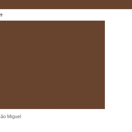
(11) 97589-1666
anejados
Cozinha com Móveis sob Medida
da com Ilha
Cozinha Planejada em Sp
Cozinha Planejada sob Medida
s
Fábrica de Cozinha Planejada
da
Loja de Cozinha Planejada
Deck de Madeira
Deck de Madeira Cumaru
deira em São Paulo
Deck de Madeira em Sp
Deck de Madeira para Banheiro
eira para Sacada
Deck de Madeira para Spa
Madeira sob Medida
Deck com Pergolado
São Miguel
ra
Deck em Madeira com Pergolado