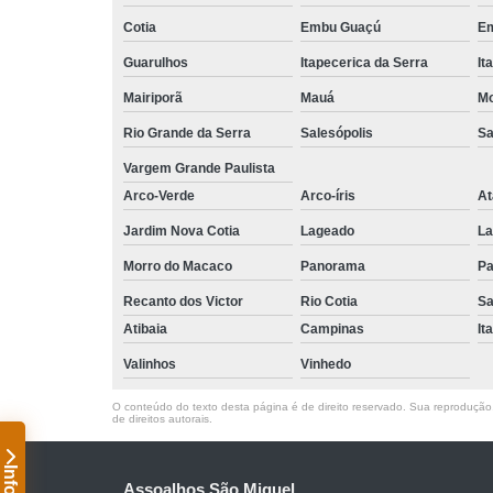
Cotia
Embu Guaçú
Em
Guarulhos
Itapecerica da Serra
It
Mairiporã
Mauá
Mo
Rio Grande da Serra
Salesópolis
Sa
Vargem Grande Paulista
Arco-Verde
Arco-íris
At
Jardim Nova Cotia
Lageado
La
Morro do Macaco
Panorama
Pa
Recanto dos Victor
Rio Cotia
Sa
Atibaia
Campinas
It
Valinhos
Vinhedo
O conteúdo do texto desta página é de direito reservado. Sua reprodução, 
de direitos autorais
.
Assoalhos São Miguel