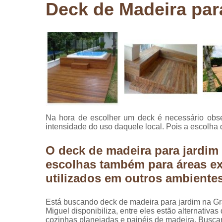
Deck de Madeira par
Pergolados
de madeira
Pergolados
em madeira
Pisos de
madeira
Raspagem
de pisos de
madeira
Na hora de escolher um deck é necessário obse
Restauraçã
intensidade do uso daquele local. Pois a escolha do
de pisos de
madeira
O deck de madeira para jardim
escolhas também para áreas e
utilizados em outros ambiente
Está buscando deck de madeira para jardim na G
Miguel disponibiliza, entre eles estão alternativ
cozinhas planejadas e painéis de madeira. Busc