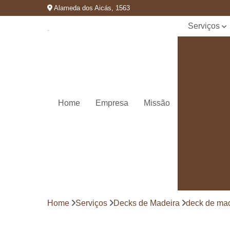
Alameda dos Aicás, 1563
Serviços
Cozinhas
planejadas
Decks de
madeira
Decks de
Home
Empresa
Missão
madeiras
Marcenaria
de
planejados
Móvel
planejado
Painéis de
madeira
Home
Serviços
Decks de Madeira
deck de mad
Pergolado
decorado