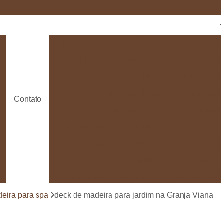
Cozinha com Ilha
Cozinha com Móveis Pl
Cozinha Planejada
Cozinha Planeja
Cozinha Planejada em São Paulo
Empresas de Cozinhas Planejada
Contato
Fabricante de Cozinha Planeja
Loja de Móveis Planejados para Cozinha
Deck de Madeira de Demolição
Deck de Ma
Deck de Madeira para Banheira
Deck de Madeira para Piscina
Deck de Mad
Deck de Madeira para Varanda
Deck de 
eira para spa
deck de madeira para jardim na Granja Viana
Deck e Pergolado
Deck em Madei