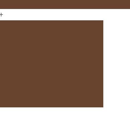
(11) 97589-1666
anejados
Cozinha com Móveis sob Medida
da com Ilha
Cozinha Planejada em Sp
Cozinha Planejada sob Medida
s
Fábrica de Cozinha Planejada
da
Loja de Cozinha Planejada
Deck de Madeira
Deck de Madeira Cumaru
deira em São Paulo
Deck de Madeira em Sp
Deck de Madeira para Banheiro
eira para Sacada
Deck de Madeira para Spa
Madeira sob Medida
Deck com Pergolado
ra
Deck em Madeira com Pergolado