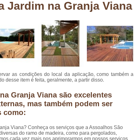
a Jardim na Granja Viana
Deck em Madeira Cumaru
Deck
Deck Madeira para Sacada
Deck Modul
Deck para Sacada
Empre
Marcenaria com Móveis Planejados
Marcenaria de Personalização de P
Marcenaria de Planejado para Residência
Marcenaria de Planejados em Sp
M
rvar as condições do local da aplicação, como também a
o
Marcenaria de Planejados para Quarto
 desse item é feita, geralmente, a partir disso.
Empresa de Móveis Planejados
Loja d
 na Granja Viana são excelentes
Móveis Planejados em São Pa
xternas, mas também podem ser
Móveis Planejados para Apartament
s como:
Móveis Planejados para Quarto de 
ranja Viana? Conheça os serviços que a Assoalhos São
Móveis Planejados para Sala de Jant
as diversas do ramo de madeira, como para pergolados,
amos cada vez mais nos aprimorarmos em nossos serviços