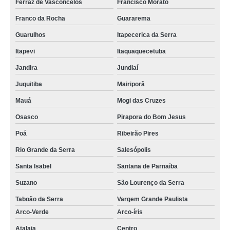
Ferraz de Vasconcelos
Francisco Morato
Franco da Rocha
Guararema
Guarulhos
Itapecerica da Serra
Itapevi
Itaquaquecetuba
Jandira
Jundiaí
Juquitiba
Mairiporã
Mauá
Mogi das Cruzes
Osasco
Pirapora do Bom Jesus
Poá
Ribeirão Pires
Rio Grande da Serra
Salesópolis
Santa Isabel
Santana de Parnaíba
Suzano
São Lourenço da Serra
Taboão da Serra
Vargem Grande Paulista
Arco-Verde
Arco-íris
Atalaia
Centro