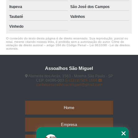
Itupeva
São José dos Campos
Taubaté
Valinhos
Vinhedo
O conteúdo do texto desta página é de direito reservado. Sua reprodução, parcial ou
total, mesmo citando nossos links, é proibida sem a autorização do autor. Crime de
violação de direito autoral – artigo 184 do Código Penal –
Lei 9610/98 - Lei de direitos
autorais
.
Assoalhos São Miguel
Alameda dos Aicás, 1563 - Moema São Paulo - SP
CEP: 04086-003
(11) 97589-1666
contatoassoalhosaomiguel@gmail.com
Home
Empresa