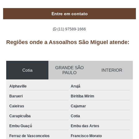
Entre em contato
(11) 97589-1666
Regiões onde a Assoalhos São Miguel atende:
GRANDE SÃO
Cotia
INTERIOR
PAULO
Alphaville
Arujá
Barueri
Biritiba Mirim
Caieiras
Cajamar
Carapicuíba
Cotia
Embu Guaçú
Embu das Artes
Ferraz de Vasconcelos
Francisco Morato