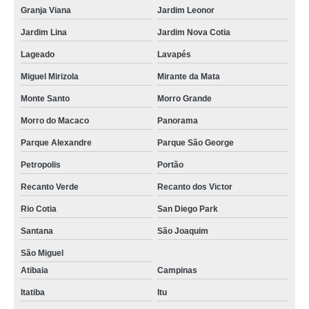
Granja Viana
Jardim Leonor
Jardim Lina
Jardim Nova Cotia
Lageado
Lavapés
Miguel Mirizola
Mirante da Mata
Monte Santo
Morro Grande
Morro do Macaco
Panorama
Parque Alexandre
Parque São George
Petropolis
Portão
Recanto Verde
Recanto dos Victor
Rio Cotia
San Diego Park
Santana
São Joaquim
São Miguel
Atibaia
Campinas
Itatiba
Itu