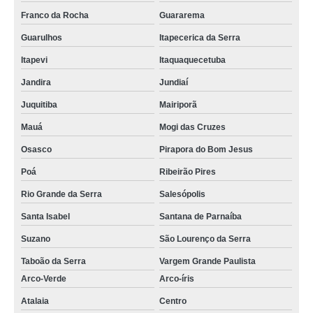
Franco da Rocha
Guararema
Guarulhos
Itapecerica da Serra
Itapevi
Itaquaquecetuba
Jandira
Jundiaí
Juquitiba
Mairiporã
Mauá
Mogi das Cruzes
Osasco
Pirapora do Bom Jesus
Poá
Ribeirão Pires
Rio Grande da Serra
Salesópolis
Santa Isabel
Santana de Parnaíba
Suzano
São Lourenço da Serra
Taboão da Serra
Vargem Grande Paulista
Arco-Verde
Arco-íris
Atalaia
Centro