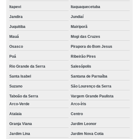
Itapevi
Itaquaquecetuba
Jandira
Jundiaí
Juquitiba
Mairiporã
Mauá
Mogi das Cruzes
Osasco
Pirapora do Bom Jesus
Poá
Ribeirão Pires
Rio Grande da Serra
Salesópolis
Santa Isabel
Santana de Parnaíba
Suzano
São Lourenço da Serra
Taboão da Serra
Vargem Grande Paulista
Arco-Verde
Arco-íris
Atalaia
Centro
Granja Viana
Jardim Leonor
Jardim Lina
Jardim Nova Cotia