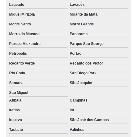
Lageado
Lavapés
Miguel Mirizola
Mirante da Mata
Monte Santo
Morro Grande
Morro do Macaco
Panorama
Parque Alexandre
Parque São George
Petropolis
Portão
Recanto Verde
Recanto dos Victor
Rio Cotia
San Diego Park
Santana
São Joaquim
São Miguel
Atibaia
Campinas
Itatiba
Itu
Itupeva
São José dos Campos
Taubaté
Valinhos