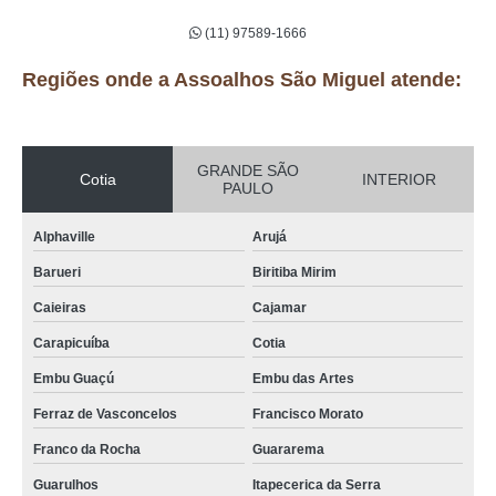
(11) 97589-1666
Regiões onde a Assoalhos São Miguel atende:
GRANDE SÃO
Cotia
INTERIOR
PAULO
Alphaville
Arujá
Barueri
Biritiba Mirim
Caieiras
Cajamar
Carapicuíba
Cotia
Embu Guaçú
Embu das Artes
Ferraz de Vasconcelos
Francisco Morato
Franco da Rocha
Guararema
Guarulhos
Itapecerica da Serra