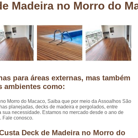
de Madeira no Morro do M
Deck em Madeira Cumaru
Deck
Deck Madeira para Sacada
Deck Modul
Deck para Sacada
Empre
Marcenaria com Móveis Planejados
Marcenaria de Personalização de P
Marcenaria de Planejado para Residência
Marcenaria de Planejados em Sp
M
has para áreas externas, mas também
o
Marcenaria de Planejados para Quarto
os ambientes como:
Empresa de Móveis Planejados
Loja d
Móveis Planejados em São Pa
 no Morro do Macaco, Saiba que por meio da Assoalhos São
has planejadas, decks de madeira e pergolados, entre
Móveis Planejados para Apartament
ra a sua necessidade. Estamos no mercado desde o ano de
. Fale conosco.
Móveis Planejados para Quarto de 
Móveis Planejados para Sala de Jant
 Custa Deck de Madeira no Morro do