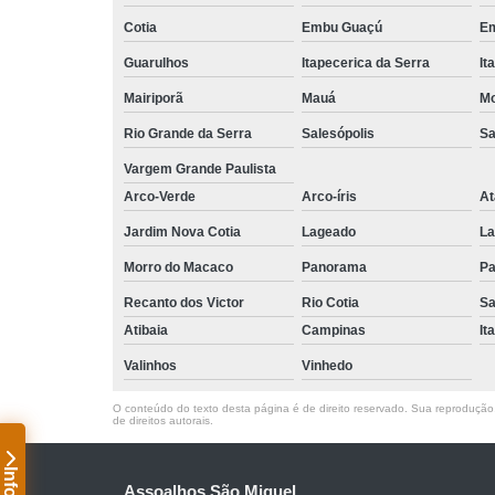
Cotia
Embu Guaçú
Em
Guarulhos
Itapecerica da Serra
It
Mairiporã
Mauá
Mo
Rio Grande da Serra
Salesópolis
Sa
Vargem Grande Paulista
Arco-Verde
Arco-íris
At
Jardim Nova Cotia
Lageado
La
Morro do Macaco
Panorama
Pa
Recanto dos Victor
Rio Cotia
Sa
Atibaia
Campinas
It
Valinhos
Vinhedo
O conteúdo do texto desta página é de direito reservado. Sua reprodução, 
de direitos autorais
.
Assoalhos São Miguel