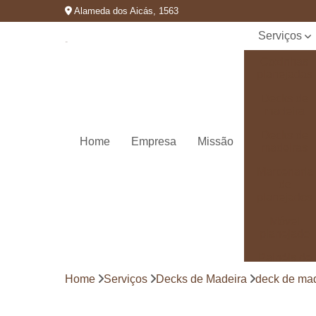
Alameda dos Aicás, 1563
Serviços
Cozinhas
planejadas
Decks de
madeira
Decks de
Home
Empresa
Missão
madeiras
Marcenaria
de
planejados
Móvel
planejado
Painéis de
madeira
Home
Serviços
Decks de Madeira
deck de mad
Pergolado
decorado