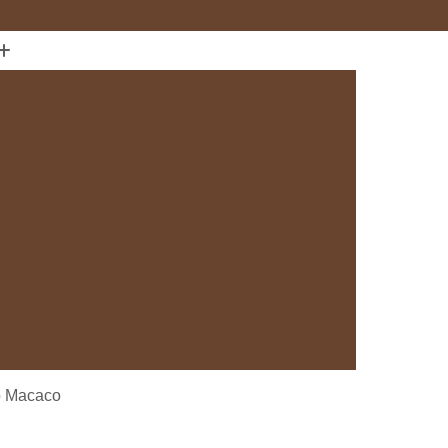
(11) 97589-1666
anejados
Cozinha com Móveis sob Medida
da com Ilha
Cozinha Planejada em Sp
Cozinha Planejada sob Medida
s
Fábrica de Cozinha Planejada
da
Loja de Cozinha Planejada
Deck de Madeira
Deck de Madeira Cumaru
deira em São Paulo
Deck de Madeira em Sp
Deck de Madeira para Banheiro
eira para Sacada
Deck de Madeira para Spa
Madeira sob Medida
Deck com Pergolado
o Macaco
ra
Deck em Madeira com Pergolado