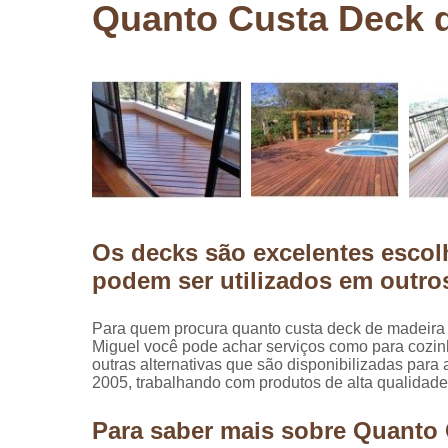
Quanto Custa Deck 
Pergolados
de madeira
Pergolados
em madeira
Pisos de
madeira
Raspagem
de pisos de
madeira
Os decks são excelentes escol
Restauraçã
de pisos de
podem ser utilizados em outr
madeira
Para quem procura quanto custa deck de madeira
Miguel você pode achar serviços como para cozin
outras alternativas que são disponibilizadas pa
2005, trabalhando com produtos de alta qualidade
Para saber mais sobre Quanto