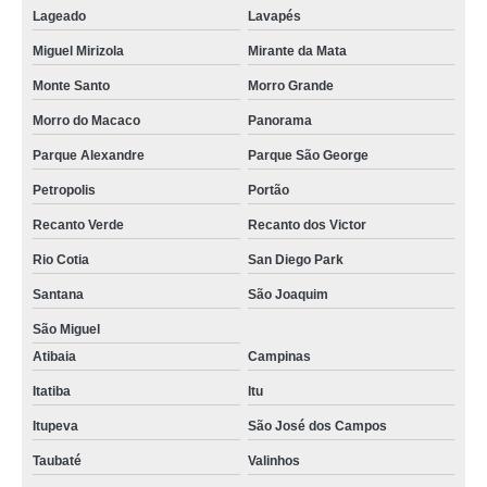
Lageado
Lavapés
Miguel Mirizola
Mirante da Mata
Monte Santo
Morro Grande
Morro do Macaco
Panorama
Parque Alexandre
Parque São George
Petropolis
Portão
Recanto Verde
Recanto dos Victor
Rio Cotia
San Diego Park
Santana
São Joaquim
São Miguel
Atibaia
Campinas
Itatiba
Itu
Itupeva
São José dos Campos
Taubaté
Valinhos