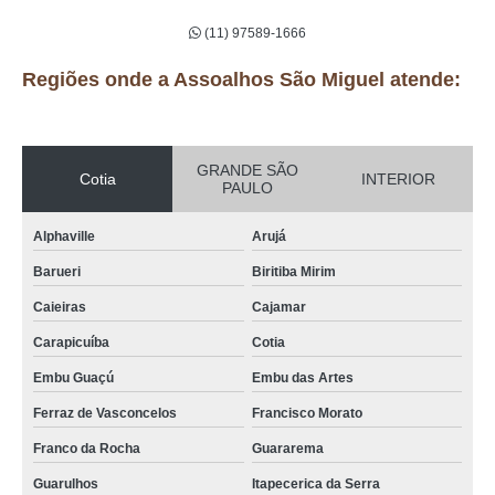
(11) 97589-1666
Regiões onde a Assoalhos São Miguel atende:
GRANDE SÃO
Cotia
INTERIOR
PAULO
Alphaville
Arujá
Barueri
Biritiba Mirim
Caieiras
Cajamar
Carapicuíba
Cotia
Embu Guaçú
Embu das Artes
Ferraz de Vasconcelos
Francisco Morato
Franco da Rocha
Guararema
Guarulhos
Itapecerica da Serra