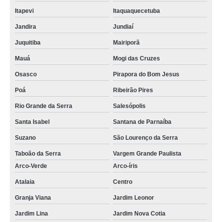
Itapevi
Itaquaquecetuba
Jandira
Jundiaí
Juquitiba
Mairiporã
Mauá
Mogi das Cruzes
Osasco
Pirapora do Bom Jesus
Poá
Ribeirão Pires
Rio Grande da Serra
Salesópolis
Santa Isabel
Santana de Parnaíba
Suzano
São Lourenço da Serra
Taboão da Serra
Vargem Grande Paulista
Arco-Verde
Arco-íris
Atalaia
Centro
Granja Viana
Jardim Leonor
Jardim Lina
Jardim Nova Cotia