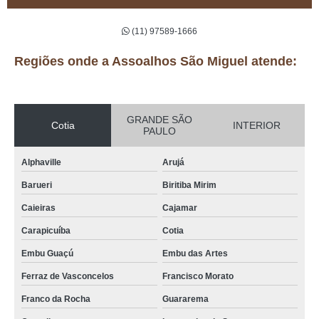
(11) 97589-1666
Regiões onde a Assoalhos São Miguel atende:
GRANDE SÃO
Cotia
INTERIOR
PAULO
Alphaville
Arujá
Barueri
Biritiba Mirim
Caieiras
Cajamar
Carapicuíba
Cotia
Embu Guaçú
Embu das Artes
Ferraz de Vasconcelos
Francisco Morato
Franco da Rocha
Guararema