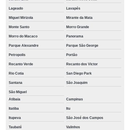
Lageado
Lavapés
Miguel Mirizola
Mirante da Mata
Monte Santo
Morro Grande
Morro do Macaco
Panorama
Parque Alexandre
Parque São George
Petropolis
Portão
Recanto Verde
Recanto dos Victor
Rio Cotia
San Diego Park
Santana
São Joaquim
São Miguel
Atibaia
Campinas
Itatiba
Itu
Itupeva
São José dos Campos
Taubaté
Valinhos