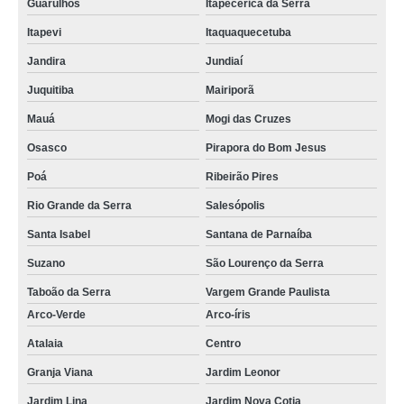
Guarulhos
Itapecerica da Serra
Itapevi
Itaquaquecetuba
Jandira
Jundiaí
Juquitiba
Mairiporã
Mauá
Mogi das Cruzes
Osasco
Pirapora do Bom Jesus
Poá
Ribeirão Pires
Rio Grande da Serra
Salesópolis
Santa Isabel
Santana de Parnaíba
Suzano
São Lourenço da Serra
Taboão da Serra
Vargem Grande Paulista
Arco-Verde
Arco-íris
Atalaia
Centro
Granja Viana
Jardim Leonor
Jardim Lina
Jardim Nova Cotia