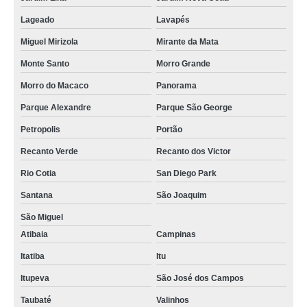
Lageado
Lavapés
Miguel Mirizola
Mirante da Mata
Monte Santo
Morro Grande
Morro do Macaco
Panorama
Parque Alexandre
Parque São George
Petropolis
Portão
Recanto Verde
Recanto dos Victor
Rio Cotia
San Diego Park
Santana
São Joaquim
São Miguel
Atibaia
Campinas
Itatiba
Itu
Itupeva
São José dos Campos
Taubaté
Valinhos