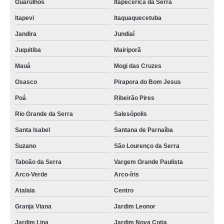
Guarulhos
Itapecerica da Serra
Itapevi
Itaquaquecetuba
Jandira
Jundiaí
Juquitiba
Mairiporã
Mauá
Mogi das Cruzes
Osasco
Pirapora do Bom Jesus
Poá
Ribeirão Pires
Rio Grande da Serra
Salesópolis
Santa Isabel
Santana de Parnaíba
Suzano
São Lourenço da Serra
Taboão da Serra
Vargem Grande Paulista
Arco-Verde
Arco-íris
Atalaia
Centro
Granja Viana
Jardim Leonor
Jardim Lina
Jardim Nova Cotia