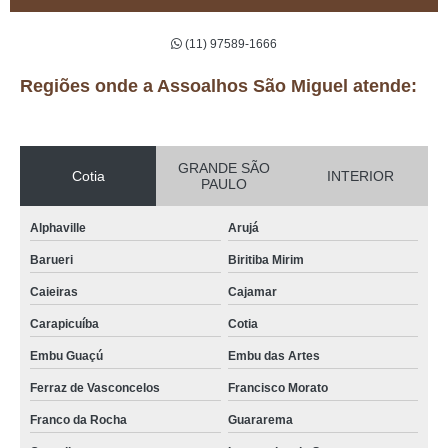
(11) 97589-1666
Regiões onde a Assoalhos São Miguel atende:
GRANDE SÃO
Cotia
INTERIOR
PAULO
Alphaville
Arujá
Barueri
Biritiba Mirim
Caieiras
Cajamar
Carapicuíba
Cotia
Embu Guaçú
Embu das Artes
Ferraz de Vasconcelos
Francisco Morato
Franco da Rocha
Guararema