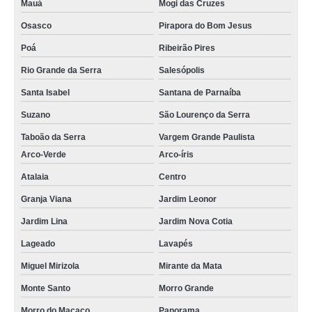
Mauá
Mogi das Cruzes
Osasco
Pirapora do Bom Jesus
Poá
Ribeirão Pires
Rio Grande da Serra
Salesópolis
Santa Isabel
Santana de Parnaíba
Suzano
São Lourenço da Serra
Taboão da Serra
Vargem Grande Paulista
Arco-Verde
Arco-íris
Atalaia
Centro
Granja Viana
Jardim Leonor
Jardim Lina
Jardim Nova Cotia
Lageado
Lavapés
Miguel Mirizola
Mirante da Mata
Monte Santo
Morro Grande
Morro do Macaco
Panorama