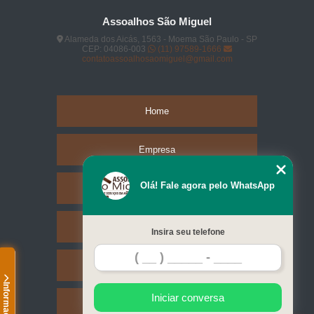
Assoalhos São Miguel
Alameda dos Aicás, 1563 - Moema São Paulo - SP
CEP: 04086-003
(11) 97589-1666
contatoassoalhosaomiguel@gmail.com
Home
Empresa
Olá! Fale agora pelo WhatsApp
Missão
Serviços
Insira seu telefone
Contato
Informações
Iniciar conversa
Mapa do site