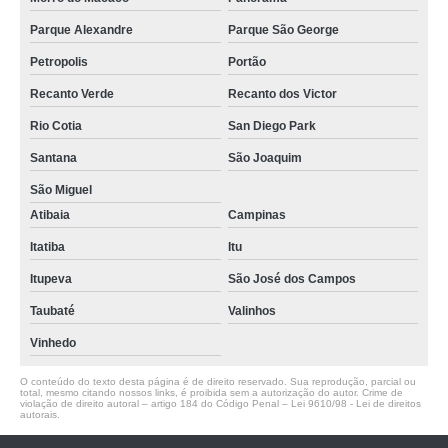
Parque Alexandre
Parque São George
Petropolis
Portão
Recanto Verde
Recanto dos Victor
Rio Cotia
San Diego Park
Santana
São Joaquim
São Miguel
Atibaia
Campinas
Itatiba
Itu
Itupeva
São José dos Campos
Taubaté
Valinhos
Vinhedo
O conteúdo do texto desta página é de direito reservado. Sua reprodução, parcial ou
total, mesmo citando nossos links, é proibida sem a autorização do autor. Crime de
violação de direito autoral – artigo 184 do Código Penal –
Lei 9610/98 - Lei de direitos
autorais
.