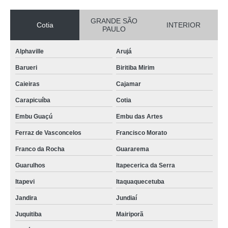
GRANDE SÃO
Cotia
INTERIOR
PAULO
Alphaville
Arujá
Barueri
Biritiba Mirim
Caieiras
Cajamar
Carapicuíba
Cotia
Embu Guaçú
Embu das Artes
Ferraz de Vasconcelos
Francisco Morato
Franco da Rocha
Guararema
Guarulhos
Itapecerica da Serra
Itapevi
Itaquaquecetuba
Jandira
Jundiaí
Juquitiba
Mairiporã