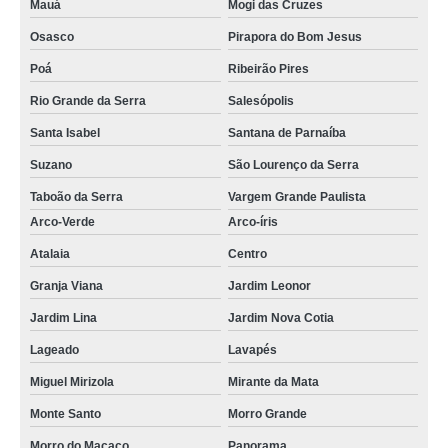
Mauá
Mogi das Cruzes
Osasco
Pirapora do Bom Jesus
Poá
Ribeirão Pires
Rio Grande da Serra
Salesópolis
Santa Isabel
Santana de Parnaíba
Suzano
São Lourenço da Serra
Taboão da Serra
Vargem Grande Paulista
Arco-Verde
Arco-íris
Atalaia
Centro
Granja Viana
Jardim Leonor
Jardim Lina
Jardim Nova Cotia
Lageado
Lavapés
Miguel Mirizola
Mirante da Mata
Monte Santo
Morro Grande
Morro do Macaco
Panorama