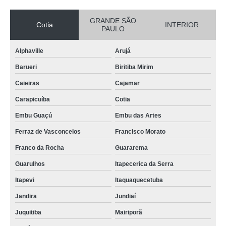
GRANDE SÃO
Cotia
INTERIOR
PAULO
Alphaville
Arujá
Barueri
Biritiba Mirim
Caieiras
Cajamar
Carapicuíba
Cotia
Embu Guaçú
Embu das Artes
Ferraz de Vasconcelos
Francisco Morato
Franco da Rocha
Guararema
Guarulhos
Itapecerica da Serra
Itapevi
Itaquaquecetuba
Jandira
Jundiaí
Juquitiba
Mairiporã