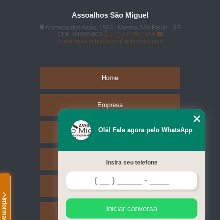
Assoalhos São Miguel
Alameda dos Aicás, 1563 - Moema São Paulo - SP
CEP: 04086-003
(11) 97589-1666
contatoassoalhosaomiguel@gmail.com
Home
Empresa
Olá! Fale agora pelo WhatsApp
Missão
Serviços
Insira seu telefone
Contato
Informações
Iniciar conversa
Mapa do site