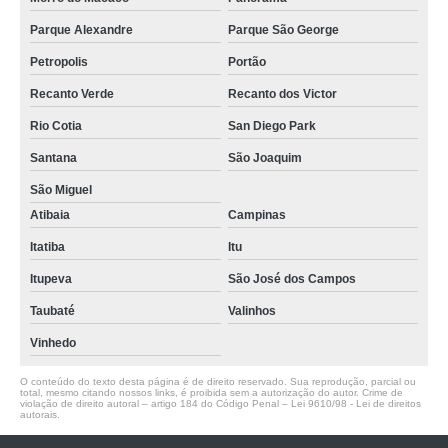
Parque Alexandre
Parque São George
Petropolis
Portão
Recanto Verde
Recanto dos Victor
Rio Cotia
San Diego Park
Santana
São Joaquim
São Miguel
Atibaia
Campinas
Itatiba
Itu
Itupeva
São José dos Campos
Taubaté
Valinhos
Vinhedo
O conteúdo do texto desta página é de direito reservado. Sua reprodução, parcial ou
total, mesmo citando nossos links, é proibida sem a autorização do autor. Crime de
violação de direito autoral – artigo 184 do Código Penal –
Lei 9610/98 - Lei de direitos
autorais
.