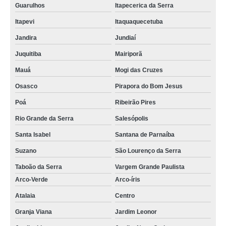
Guarulhos
Itapecerica da Serra
Itapevi
Itaquaquecetuba
Jandira
Jundiaí
Juquitiba
Mairiporã
Mauá
Mogi das Cruzes
Osasco
Pirapora do Bom Jesus
Poá
Ribeirão Pires
Rio Grande da Serra
Salesópolis
Santa Isabel
Santana de Parnaíba
Suzano
São Lourenço da Serra
Taboão da Serra
Vargem Grande Paulista
Arco-Verde
Arco-íris
Atalaia
Centro
Granja Viana
Jardim Leonor