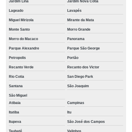
Jardim Lina
Jardim Nova Cotia
Lageado
Lavapés
Miguel Mirizola
Mirante da Mata
Monte Santo
Morro Grande
Morro do Macaco
Panorama
Parque Alexandre
Parque São George
Petropolis
Portão
Recanto Verde
Recanto dos Victor
Rio Cotia
San Diego Park
Santana
São Joaquim
São Miguel
Atibaia
Campinas
Itatiba
Itu
Itupeva
São José dos Campos
Taubaté
Valinhos