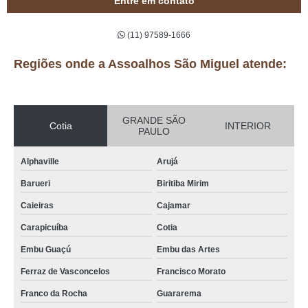
Entre em contato
(11) 97589-1666
Regiões onde a Assoalhos São Miguel atende:
GRANDE SÃO
Cotia
INTERIOR
PAULO
Alphaville
Arujá
Barueri
Biritiba Mirim
Caieiras
Cajamar
Carapicuíba
Cotia
Embu Guaçú
Embu das Artes
Ferraz de Vasconcelos
Francisco Morato
Franco da Rocha
Guararema