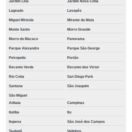
Jardim Lina
Jardim Nova Cotia
Lageado
Lavapés
Miguel Mirizola
Mirante da Mata
Monte Santo
Morro Grande
Morro do Macaco
Panorama
Parque Alexandre
Parque São George
Petropolis
Portão
Recanto Verde
Recanto dos Victor
Rio Cotia
San Diego Park
Santana
São Joaquim
São Miguel
Atibaia
Campinas
Itatiba
Itu
Itupeva
São José dos Campos
Taubaté
Valinhos