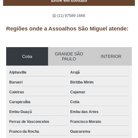
Entre em contato
(11) 97589-1666
Regiões onde a Assoalhos São Miguel atende:
GRANDE SÃO
Cotia
INTERIOR
PAULO
Alphaville
Arujá
Barueri
Biritiba Mirim
Caieiras
Cajamar
Carapicuíba
Cotia
Embu Guaçú
Embu das Artes
Ferraz de Vasconcelos
Francisco Morato
Franco da Rocha
Guararema