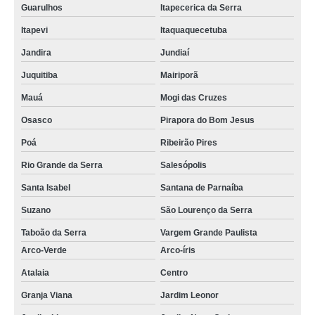
Guarulhos
Itapecerica da Serra
Itapevi
Itaquaquecetuba
Jandira
Jundiaí
Juquitiba
Mairiporã
Mauá
Mogi das Cruzes
Osasco
Pirapora do Bom Jesus
Poá
Ribeirão Pires
Rio Grande da Serra
Salesópolis
Santa Isabel
Santana de Parnaíba
Suzano
São Lourenço da Serra
Taboão da Serra
Vargem Grande Paulista
Arco-Verde
Arco-íris
Atalaia
Centro
Granja Viana
Jardim Leonor