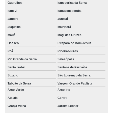
Guarulhos
Itapecerica da Serra
Itapevi
Itaquaquecetuba
Jandira
Jundiaí
Juquitiba
Mairiporã
Mauá
Mogi das Cruzes
Osasco
Pirapora do Bom Jesus
Poá
Ribeirão Pires
Rio Grande da Serra
Salesópolis
Santa Isabel
Santana de Parnaíba
Suzano
São Lourenço da Serra
Taboão da Serra
Vargem Grande Paulista
Arco-Verde
Arco-íris
Atalaia
Centro
Granja Viana
Jardim Leonor