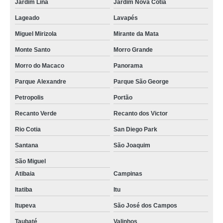
Jardim Lina
Jardim Nova Cotia
Lageado
Lavapés
Miguel Mirizola
Mirante da Mata
Monte Santo
Morro Grande
Morro do Macaco
Panorama
Parque Alexandre
Parque São George
Petropolis
Portão
Recanto Verde
Recanto dos Victor
Rio Cotia
San Diego Park
Santana
São Joaquim
São Miguel
Atibaia
Campinas
Itatiba
Itu
Itupeva
São José dos Campos
Taubaté
Valinhos