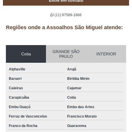
Entre em contato
(11) 97589-1666
Regiões onde a Assoalhos São Miguel atende:
GRANDE SÃO
Cotia
INTERIOR
PAULO
Alphaville
Arujá
Barueri
Biritiba Mirim
Caieiras
Cajamar
Carapicuíba
Cotia
Embu Guaçú
Embu das Artes
Ferraz de Vasconcelos
Francisco Morato
Franco da Rocha
Guararema