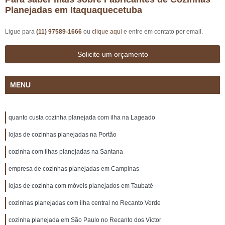
Planejadas em Itaquaquecetuba
Ligue para
(11) 97589-1666
ou
clique aqui
e entre em contato por email.
Solicite um orçamento
MENU
quanto custa cozinha planejada com ilha na Lageado
lojas de cozinhas planejadas na Portão
cozinha com ilhas planejadas na Santana
empresa de cozinhas planejadas em Campinas
lojas de cozinha com móveis planejados em Taubaté
cozinhas planejadas com ilha central no Recanto Verde
cozinha planejada em São Paulo no Recanto dos Victor