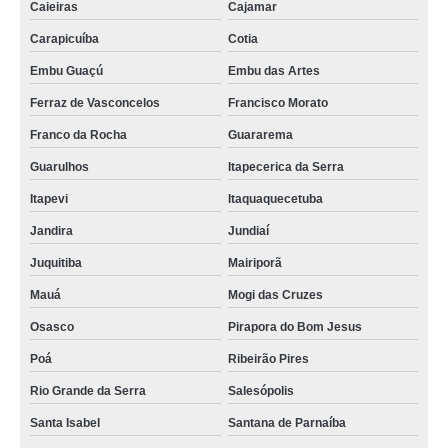
Caieiras
Cajamar
Carapicuíba
Cotia
Embu Guaçú
Embu das Artes
Ferraz de Vasconcelos
Francisco Morato
Franco da Rocha
Guararema
Guarulhos
Itapecerica da Serra
Itapevi
Itaquaquecetuba
Jandira
Jundiaí
Juquitiba
Mairiporã
Mauá
Mogi das Cruzes
Osasco
Pirapora do Bom Jesus
Poá
Ribeirão Pires
Rio Grande da Serra
Salesópolis
Santa Isabel
Santana de Parnaíba