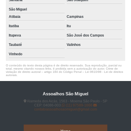
Santana
São Joaquim
São Miguel
Atibaia
Campinas
Itatiba
Itu
Itupeva
São José dos Campos
Taubaté
Valinhos
Vinhedo
O conteúdo do texto desta página é de direito reservado. Sua reprodução, parcial ou
total, mesmo citando nossos links, é proibida sem a autorização do autor. Crime de
violação de direito autoral – artigo 184 do Código Penal –
Lei 9610/98 - Lei de direitos
autorais
.
Assoalhos São Miguel
Alameda dos Aicás, 1563 - Moema São Paulo - SP
CEP: 04086-003
(11) 97589-1666
contatoassoalhosaomiguel@gmail.com