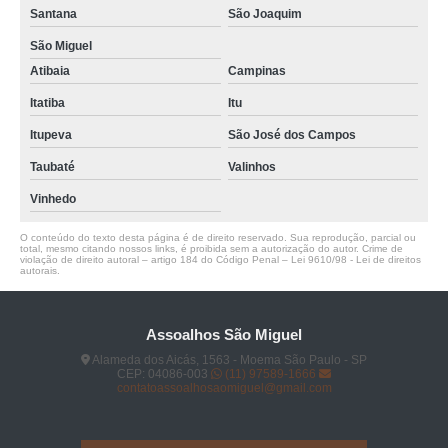
Santana
São Joaquim
São Miguel
Atibaia
Campinas
Itatiba
Itu
Itupeva
São José dos Campos
Taubaté
Valinhos
Vinhedo
O conteúdo do texto desta página é de direito reservado. Sua reprodução, parcial ou
total, mesmo citando nossos links, é proibida sem a autorização do autor. Crime de
violação de direito autoral – artigo 184 do Código Penal –
Lei 9610/98 - Lei de direitos
autorais
.
Assoalhos São Miguel
Alameda dos Aicás, 1563 - Moema São Paulo - SP
CEP: 04086-003
(11) 97589-1666
contatoassoalhosaomiguel@gmail.com