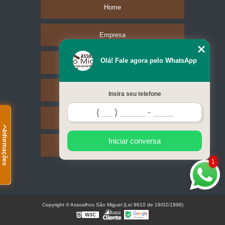
Home
Empresa
Olá! Fale agora pelo WhatsApp
Missão
Serviços
Insira seu telefone
Contato
Informações
Iniciar conversa
Mapa do site
1
Copyright © Assoalhos São Miguel (Lei 9610 de 19/02/1998)
W3C