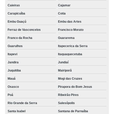
Caieiras
Cajamar
Carapicuíba
Cotia
Embu Guaçú
Embu das Artes
Ferraz de Vasconcelos
Francisco Morato
Franco da Rocha
Guararema
Guarulhos
Itapecerica da Serra
Itapevi
Itaquaquecetuba
Jandira
Jundiaí
Juquitiba
Mairiporã
Mauá
Mogi das Cruzes
Osasco
Pirapora do Bom Jesus
Poá
Ribeirão Pires
Rio Grande da Serra
Salesópolis
Santa Isabel
Santana de Parnaíba