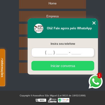
Home
Empresa
Olá! Fale agora pelo WhatsApp
Missão
Serviços
Insira seu telefone
Contato
Informações
Iniciar conversa
Mapa do site
1
Copyright © Assoalhos São Miguel (Lei 9610 de 19/02/1998)
W3C