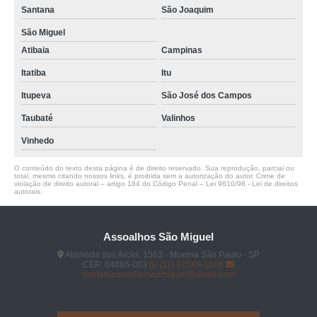
Santana
São Joaquim
São Miguel
Atibaia
Campinas
Itatiba
Itu
Itupeva
São José dos Campos
Taubaté
Valinhos
Vinhedo
O conteúdo do texto desta página é de direito reservado. Sua reprodução, parcial ou
total, mesmo citando nossos links, é proibida sem a autorização do autor. Crime de
violação de direito autoral – artigo 184 do Código Penal –
Lei 9610/98 - Lei de direitos
autorais
.
Assoalhos São Miguel
Alameda dos Aicás, 1563 - Moema São Paulo - SP
CEP: 04086-003
(11) 97589-1666
contatoassoalhosaomiguel@gmail.com