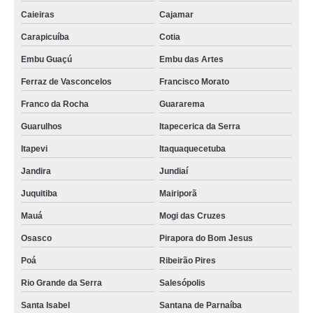
Caieiras
Cajamar
Carapicuíba
Cotia
Embu Guaçú
Embu das Artes
Ferraz de Vasconcelos
Francisco Morato
Franco da Rocha
Guararema
Guarulhos
Itapecerica da Serra
Itapevi
Itaquaquecetuba
Jandira
Jundiaí
Juquitiba
Mairiporã
Mauá
Mogi das Cruzes
Osasco
Pirapora do Bom Jesus
Poá
Ribeirão Pires
Rio Grande da Serra
Salesópolis
Santa Isabel
Santana de Parnaíba