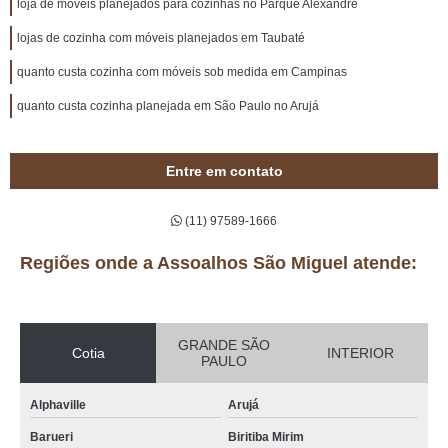
loja de móveis planejados para cozinhas no Parque Alexandre
lojas de cozinha com móveis planejados em Taubaté
quanto custa cozinha com móveis sob medida em Campinas
quanto custa cozinha planejada em São Paulo no Arujá
Entre em contato
(11) 97589-1666
Regiões onde a Assoalhos São Miguel atende:
GRANDE SÃO
Cotia
INTERIOR
PAULO
Alphaville
Arujá
Barueri
Biritiba Mirim