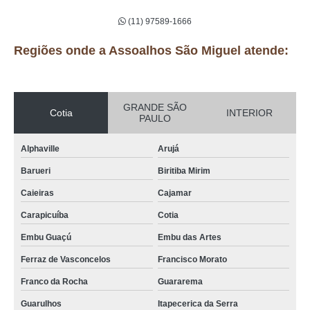
(11) 97589-1666
Regiões onde a Assoalhos São Miguel atende:
GRANDE SÃO
Cotia
INTERIOR
PAULO
Alphaville
Arujá
Barueri
Biritiba Mirim
Caieiras
Cajamar
Carapicuíba
Cotia
Embu Guaçú
Embu das Artes
Ferraz de Vasconcelos
Francisco Morato
Franco da Rocha
Guararema
Guarulhos
Itapecerica da Serra