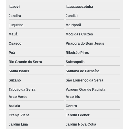
Itapevi
Itaquaquecetuba
Jandira
Jundiaí
Juquitiba
Mairiporã
Mauá
Mogi das Cruzes
Osasco
Pirapora do Bom Jesus
Poá
Ribeirão Pires
Rio Grande da Serra
Salesópolis
Santa Isabel
Santana de Parnaíba
Suzano
São Lourenço da Serra
Taboão da Serra
Vargem Grande Paulista
Arco-Verde
Arco-íris
Atalaia
Centro
Granja Viana
Jardim Leonor
Jardim Lina
Jardim Nova Cotia