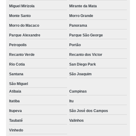
Miguel Mirizola
Mirante da Mata
Monte Santo
Morro Grande
Morro do Macaco
Panorama
Parque Alexandre
Parque São George
Petropolis
Portão
Recanto Verde
Recanto dos Victor
Rio Cotia
San Diego Park
Santana
São Joaquim
São Miguel
Atibaia
Campinas
Itatiba
Itu
Itupeva
São José dos Campos
Taubaté
Valinhos
Vinhedo