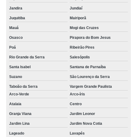
Jandira
Jundiaí
Juquitiba
Mairiporã
Mauá
Mogi das Cruzes
Osasco
Pirapora do Bom Jesus
Poá
Ribeirão Pires
Rio Grande da Serra
Salesópolis
Santa Isabel
Santana de Parnaíba
Suzano
São Lourenço da Serra
Taboão da Serra
Vargem Grande Paulista
Arco-Verde
Arco-íris
Atalaia
Centro
Granja Viana
Jardim Leonor
Jardim Lina
Jardim Nova Cotia
Lageado
Lavapés