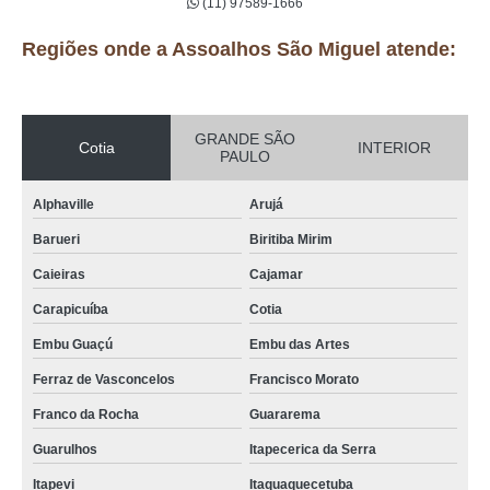
(11) 97589-1666
Regiões onde a Assoalhos São Miguel atende:
GRANDE SÃO
Cotia
INTERIOR
PAULO
Alphaville
Arujá
Barueri
Biritiba Mirim
Caieiras
Cajamar
Carapicuíba
Cotia
Embu Guaçú
Embu das Artes
Ferraz de Vasconcelos
Francisco Morato
Franco da Rocha
Guararema
Guarulhos
Itapecerica da Serra
Itapevi
Itaquaquecetuba