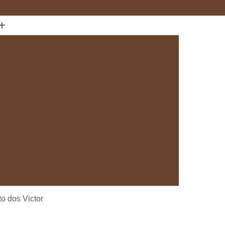
(11) 97589-1666
anejados
Cozinha com Móveis sob Medida
da com Ilha
Cozinha Planejada em Sp
Cozinha Planejada sob Medida
s
Fábrica de Cozinha Planejada
da
Loja de Cozinha Planejada
Deck de Madeira
Deck de Madeira Cumaru
deira em São Paulo
Deck de Madeira em Sp
Deck de Madeira para Banheiro
eira para Sacada
Deck de Madeira para Spa
Madeira sob Medida
Deck com Pergolado
o dos Victor
ra
Deck em Madeira com Pergolado