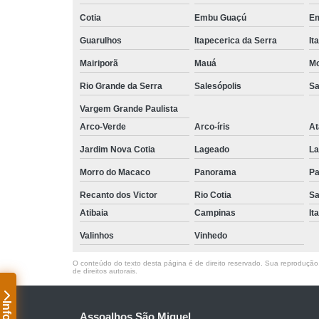
Cotia
Embu Guaçú
Em
Guarulhos
Itapecerica da Serra
It
Mairiporã
Mauá
Mo
Rio Grande da Serra
Salesópolis
Sa
Vargem Grande Paulista
Arco-Verde
Arco-íris
At
Jardim Nova Cotia
Lageado
La
Morro do Macaco
Panorama
Pa
Recanto dos Victor
Rio Cotia
Sa
Atibaia
Campinas
It
Valinhos
Vinhedo
O conteúdo do texto desta página é de direito reservado. Sua reprodução, 
de direitos autorais
.
Assoalhos São Miguel