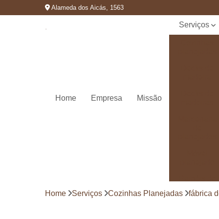
Alameda dos Aicás, 1563
Serviços
Cozinhas
planejadas
Decks de
madeira
Decks de
Home
Empresa
Missão
madeiras
Marcenaria
de
planejados
Móvel
planejado
Painéis de
madeira
Home
Serviços
Cozinhas Planejadas
fábrica 
Pergolado
decorado