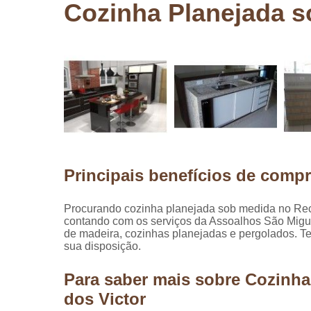
Cozinha Planejada s
Pergolados
de madeira
Pergolados
em madeira
Pisos de
madeira
Raspagem
de pisos de
madeira
Principais benefícios de compr
Restauraçã
de pisos de
madeira
Procurando cozinha planejada sob medida no Reca
contando com os serviços da Assoalhos São Miguel
de madeira, cozinhas planejadas e pergolados. T
sua disposição.
Para saber mais sobre Cozinh
dos Victor