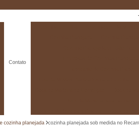
Cozinha com Ilha
Cozinha com Móveis Pl
Cozinha Planejada
Cozinha Planeja
Cozinha Planejada em São Paulo
Empresas de Cozinhas Planejada
Contato
Fabricante de Cozinha Planeja
Loja de Móveis Planejados para Cozinha
Deck de Madeira de Demolição
Deck de Ma
Deck de Madeira para Banheira
Deck de Madeira para Piscina
Deck de Mad
Deck de Madeira para Varanda
Deck de 
de cozinha planejada
cozinha planejada sob medida no Recant
Deck e Pergolado
Deck em Madei