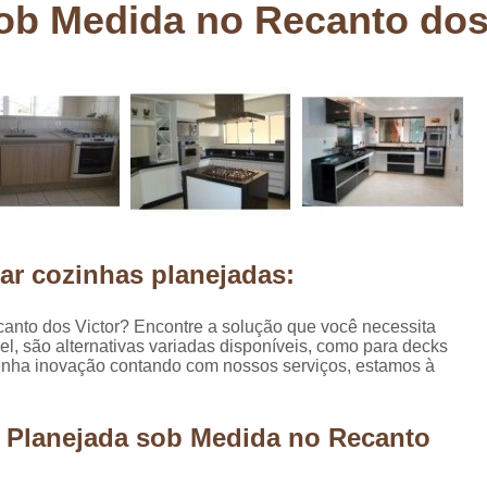
ob Medida no Recanto dos
Deck em Madeira Cumaru
Deck
Deck Madeira para Sacada
Deck Modul
Deck para Sacada
Empre
Marcenaria com Móveis Planejados
Marcenaria de Personalização de P
Marcenaria de Planejado para Residência
Marcenaria de Planejados em Sp
M
ar cozinhas planejadas:
o
Marcenaria de Planejados para Quarto
Empresa de Móveis Planejados
Loja d
nto dos Victor? Encontre a solução que você necessita
, são alternativas variadas disponíveis, como para decks
Móveis Planejados em São Pa
enha inovação contando com nossos serviços, estamos à
Móveis Planejados para Apartament
Móveis Planejados para Quarto de 
a Planejada sob Medida no Recanto
Móveis Planejados para Sala de Jant