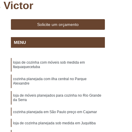
 Victor
 Madeira
Deck Madeira Cumaru
ar
Deck para Jardim
Deck para Piscina
sa Marcenaria de Planejado
Solicite um orçamento
Marcenaria de Móveis Planejados
MENU
lanejados
Marcenaria de Planejado
Marcenaria de Planejados em São Paulo
lojas de cozinha com móveis sob medida em
arcenaria de Planejados para Cozinhas
Itaquaquecetuba
Marcenaria de Planejados para Sala
cozinha planejada com ilha central no Parque
e Móveis Planejados
Alexandre
Móveis Planejados
ulo
Móveis Planejados em Sp
loja de móveis planejados para cozinha no Rio Grande
da Serra
o
Móveis Planejados para Cozinha
cozinha planejada em São Paulo preço em Cajamar
Casal
Móveis Planejados para Sala
loja de cozinha planejada sob medida em Juquitiba
ar
Móveis Planejados para Varanda