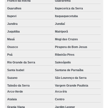
Franco da Rocha
Guararema
Guarulhos
Itapecerica da Serra
Itapevi
Itaquaquecetuba
Jandira
Jundiaí
Juquitiba
Mairiporã
Mauá
Mogi das Cruzes
Osasco
Pirapora do Bom Jesus
Poá
Ribeirão Pires
Rio Grande da Serra
Salesópolis
Santa Isabel
Santana de Parnaíba
Suzano
São Lourenço da Serra
Taboão da Serra
Vargem Grande Paulista
Arco-Verde
Arco-íris
Atalaia
Centro
Granja Viana
Jardim Leonor