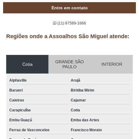
Entre em contato
(11) 97589-1666
Regiões onde a Assoalhos São Miguel atende:
GRANDE SÃO
Cotia
INTERIOR
PAULO
Alphaville
Arujá
Barueri
Biritiba Mirim
Caieiras
Cajamar
Carapicuíba
Cotia
Embu Guaçú
Embu das Artes
Ferraz de Vasconcelos
Francisco Morato