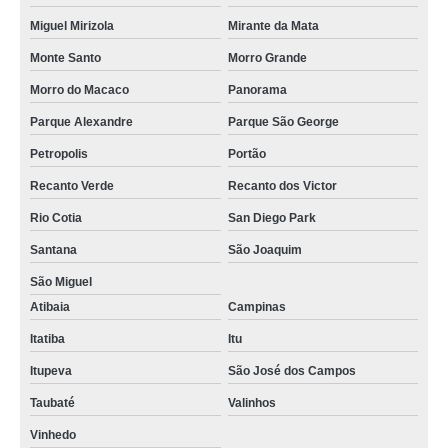
Miguel Mirizola
Mirante da Mata
Monte Santo
Morro Grande
Morro do Macaco
Panorama
Parque Alexandre
Parque São George
Petropolis
Portão
Recanto Verde
Recanto dos Victor
Rio Cotia
San Diego Park
Santana
São Joaquim
São Miguel
Atibaia
Campinas
Itatiba
Itu
Itupeva
São José dos Campos
Taubaté
Valinhos
Vinhedo