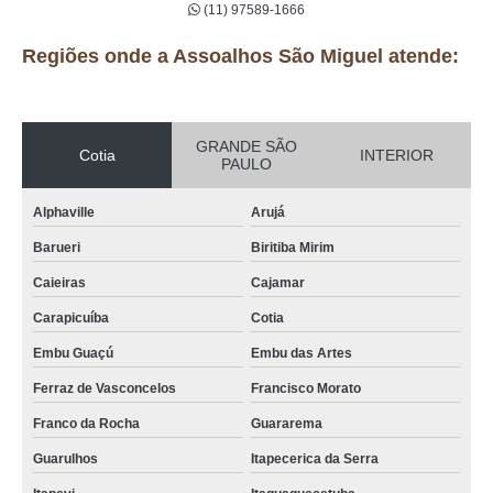
(11) 97589-1666
Regiões onde a Assoalhos São Miguel atende:
GRANDE SÃO
Cotia
INTERIOR
PAULO
Alphaville
Arujá
Barueri
Biritiba Mirim
Caieiras
Cajamar
Carapicuíba
Cotia
Embu Guaçú
Embu das Artes
Ferraz de Vasconcelos
Francisco Morato
Franco da Rocha
Guararema
Guarulhos
Itapecerica da Serra