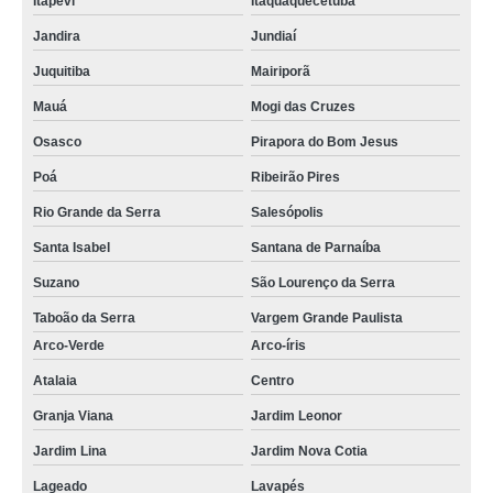
Itapevi
Itaquaquecetuba
Jandira
Jundiaí
Juquitiba
Mairiporã
Mauá
Mogi das Cruzes
Osasco
Pirapora do Bom Jesus
Poá
Ribeirão Pires
Rio Grande da Serra
Salesópolis
Santa Isabel
Santana de Parnaíba
Suzano
São Lourenço da Serra
Taboão da Serra
Vargem Grande Paulista
Arco-Verde
Arco-íris
Atalaia
Centro
Granja Viana
Jardim Leonor
Jardim Lina
Jardim Nova Cotia
Lageado
Lavapés