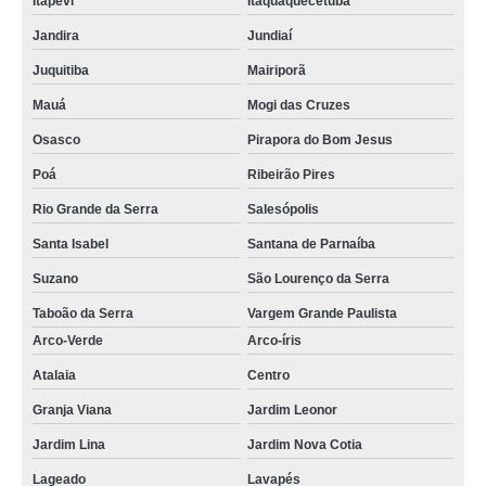
Itapevi
Itaquaquecetuba
Jandira
Jundiaí
Juquitiba
Mairiporã
Mauá
Mogi das Cruzes
Osasco
Pirapora do Bom Jesus
Poá
Ribeirão Pires
Rio Grande da Serra
Salesópolis
Santa Isabel
Santana de Parnaíba
Suzano
São Lourenço da Serra
Taboão da Serra
Vargem Grande Paulista
Arco-Verde
Arco-íris
Atalaia
Centro
Granja Viana
Jardim Leonor
Jardim Lina
Jardim Nova Cotia
Lageado
Lavapés