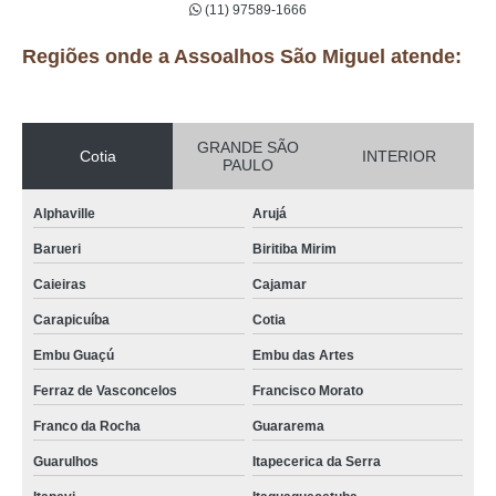
(11) 97589-1666
Regiões onde a Assoalhos São Miguel atende:
GRANDE SÃO
Cotia
INTERIOR
PAULO
Alphaville
Arujá
Barueri
Biritiba Mirim
Caieiras
Cajamar
Carapicuíba
Cotia
Embu Guaçú
Embu das Artes
Ferraz de Vasconcelos
Francisco Morato
Franco da Rocha
Guararema
Guarulhos
Itapecerica da Serra