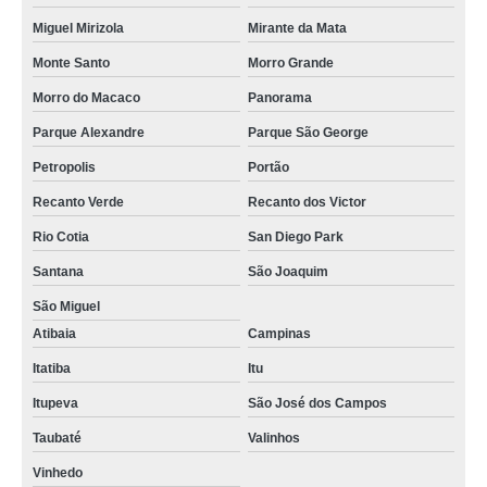
Miguel Mirizola
Mirante da Mata
Monte Santo
Morro Grande
Morro do Macaco
Panorama
Parque Alexandre
Parque São George
Petropolis
Portão
Recanto Verde
Recanto dos Victor
Rio Cotia
San Diego Park
Santana
São Joaquim
São Miguel
Atibaia
Campinas
Itatiba
Itu
Itupeva
São José dos Campos
Taubaté
Valinhos
Vinhedo