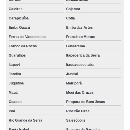
Caieiras
Cajamar
Carapicuíba
Cotia
Embu Guaçú
Embu das Artes
Ferraz de Vasconcelos
Francisco Morato
Franco da Rocha
Guararema
Guarulhos
Itapecerica da Serra
Itapevi
Itaquaquecetuba
Jandira
Jundiaí
Juquitiba
Mairiporã
Mauá
Mogi das Cruzes
Osasco
Pirapora do Bom Jesus
Poá
Ribeirão Pires
Rio Grande da Serra
Salesópolis
Santa Isabel
Santana de Parnaíba