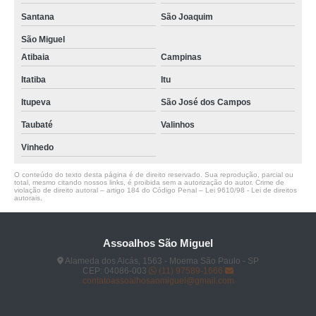
Santana
São Joaquim
São Miguel
Atibaia
Campinas
Itatiba
Itu
Itupeva
São José dos Campos
Taubaté
Valinhos
Vinhedo
O conteúdo do texto desta página é de direito reservado. Sua reprodução, parcial ou
total, mesmo citando nossos links, é proibida sem a autorização do autor. Crime de
violação de direito autoral – artigo 184 do Código Penal –
Lei 9610/98 - Lei de direitos
autorais
.
Assoalhos São Miguel
Alameda dos Aicás, 1563 - Moema São Paulo - SP
CEP: 04086-003
(11) 97589-1666
contatoassoalhosaomiguel@gmail.com