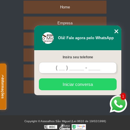
Home
Empresa
Olá! Fale agora pelo WhatsApp
Missão
Serviços
Insira seu telefone
Contato
Informações
Iniciar conversa
Mapa do site
1
Copyright © Assoalhos São Miguel (Lei 9610 de 19/02/1998)
W3C