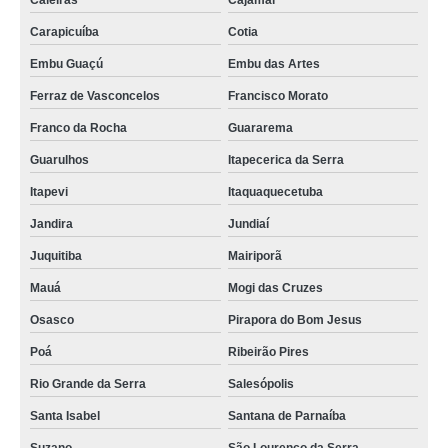
Caieiras
Cajamar
Carapicuíba
Cotia
Embu Guaçú
Embu das Artes
Ferraz de Vasconcelos
Francisco Morato
Franco da Rocha
Guararema
Guarulhos
Itapecerica da Serra
Itapevi
Itaquaquecetuba
Jandira
Jundiaí
Juquitiba
Mairiporã
Mauá
Mogi das Cruzes
Osasco
Pirapora do Bom Jesus
Poá
Ribeirão Pires
Rio Grande da Serra
Salesópolis
Santa Isabel
Santana de Parnaíba