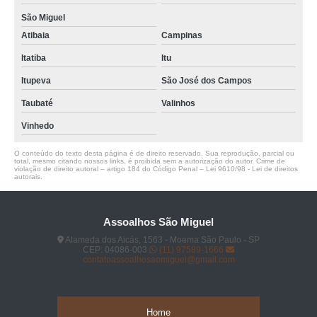
São Miguel
Atibaia
Campinas
Itatiba
Itu
Itupeva
São José dos Campos
Taubaté
Valinhos
Vinhedo
O conteúdo do texto desta página é de direito reservado. Sua reprodução, parcial ou
total, mesmo citando nossos links, é proibida sem a autorização do autor. Crime de
violação de direito autoral – artigo 184 do Código Penal –
Lei 9610/98 - Lei de direitos
autorais
.
Assoalhos São Miguel
Alameda dos Aicás, 1563 - Moema São Paulo - SP
CEP: 04086-003
(11) 97589-1666
contatoassoalhosaomiguel@gmail.com
Home