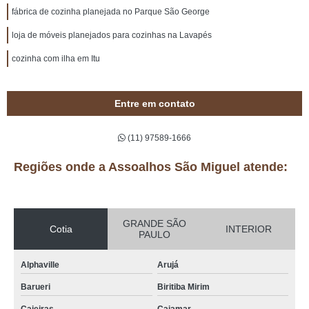
fábrica de cozinha planejada no Parque São George
loja de móveis planejados para cozinhas na Lavapés
cozinha com ilha em Itu
Entre em contato
(11) 97589-1666
Regiões onde a Assoalhos São Miguel atende:
GRANDE SÃO
Cotia
INTERIOR
PAULO
Alphaville
Arujá
Barueri
Biritiba Mirim