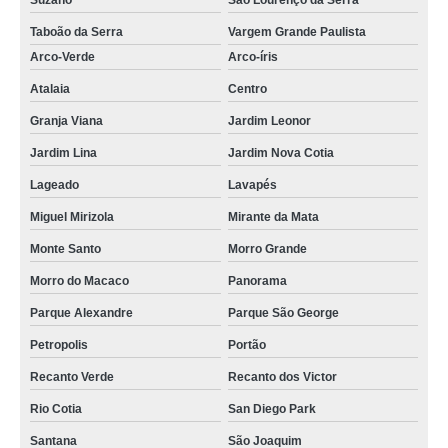
Suzano
São Lourenço da Serra
Taboão da Serra
Vargem Grande Paulista
Arco-Verde
Arco-íris
Atalaia
Centro
Granja Viana
Jardim Leonor
Jardim Lina
Jardim Nova Cotia
Lageado
Lavapés
Miguel Mirizola
Mirante da Mata
Monte Santo
Morro Grande
Morro do Macaco
Panorama
Parque Alexandre
Parque São George
Petropolis
Portão
Recanto Verde
Recanto dos Victor
Rio Cotia
San Diego Park
Santana
São Joaquim