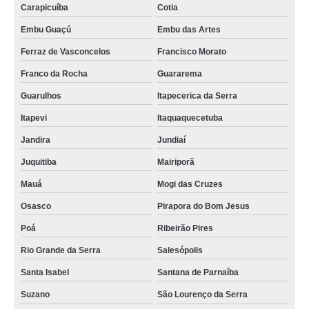
Carapicuíba
Cotia
Embu Guaçú
Embu das Artes
Ferraz de Vasconcelos
Francisco Morato
Franco da Rocha
Guararema
Guarulhos
Itapecerica da Serra
Itapevi
Itaquaquecetuba
Jandira
Jundiaí
Juquitiba
Mairiporã
Mauá
Mogi das Cruzes
Osasco
Pirapora do Bom Jesus
Poá
Ribeirão Pires
Rio Grande da Serra
Salesópolis
Santa Isabel
Santana de Parnaíba
Suzano
São Lourenço da Serra