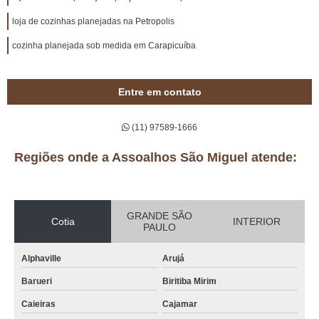
loja de cozinhas planejadas na Petropolis
cozinha planejada sob medida em Carapicuíba
Entre em contato
(11) 97589-1666
Regiões onde a Assoalhos São Miguel atende:
GRANDE SÃO
Cotia
INTERIOR
PAULO
Alphaville
Arujá
Barueri
Biritiba Mirim
Caieiras
Cajamar