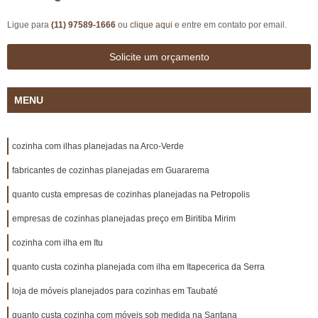
Ligue para
(11) 97589-1666
ou
clique aqui
e entre em contato por email.
Solicite um orçamento
MENU
cozinha com ilhas planejadas na Arco-Verde
fabricantes de cozinhas planejadas em Guararema
quanto custa empresas de cozinhas planejadas na Petropolis
empresas de cozinhas planejadas preço em Biritiba Mirim
cozinha com ilha em Itu
quanto custa cozinha planejada com ilha em Itapecerica da Serra
loja de móveis planejados para cozinhas em Taubaté
quanto custa cozinha com móveis sob medida na Santana