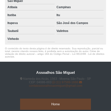
São Miguel
Atibaia
Campinas
Itatiba
Itu
Itupeva
São José dos Campos
Taubaté
Valinhos
Vinhedo
O conteúdo do texto desta página é de direito reservado. Sua reprodução, parcial ou
total, mesmo citando nossos links, é proibida sem a autorização do autor. Crime de
violação de direito autoral – artigo 184 do Código Penal –
Lei 9610/98 - Lei de direitos
autorais
.
Assoalhos São Miguel
Alameda dos Aicás, 1563 - Moema São Paulo - SP
CEP: 04086-003
(11) 97589-1666
contatoassoalhosaomiguel@gmail.com
Home