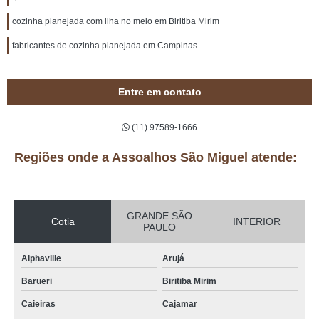
cozinha planejada com ilha no meio em Biritiba Mirim
fabricantes de cozinha planejada em Campinas
Entre em contato
(11) 97589-1666
Regiões onde a Assoalhos São Miguel atende:
GRANDE SÃO
Cotia
INTERIOR
PAULO
Alphaville
Arujá
Barueri
Biritiba Mirim
Caieiras
Cajamar