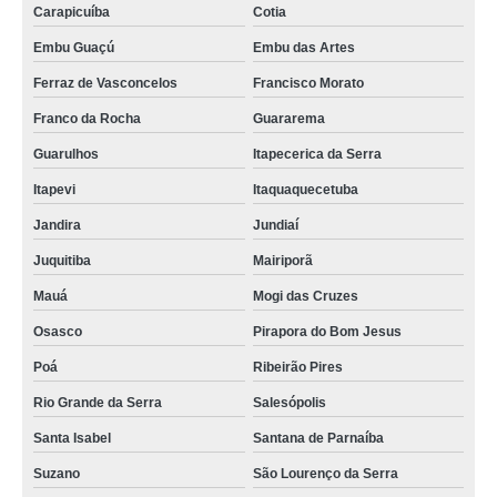
Carapicuíba
Cotia
Embu Guaçú
Embu das Artes
Ferraz de Vasconcelos
Francisco Morato
Franco da Rocha
Guararema
Guarulhos
Itapecerica da Serra
Itapevi
Itaquaquecetuba
Jandira
Jundiaí
Juquitiba
Mairiporã
Mauá
Mogi das Cruzes
Osasco
Pirapora do Bom Jesus
Poá
Ribeirão Pires
Rio Grande da Serra
Salesópolis
Santa Isabel
Santana de Parnaíba
Suzano
São Lourenço da Serra