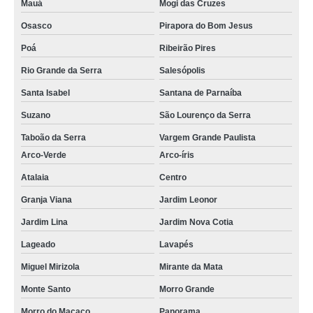
Mauá
Mogi das Cruzes
Osasco
Pirapora do Bom Jesus
Poá
Ribeirão Pires
Rio Grande da Serra
Salesópolis
Santa Isabel
Santana de Parnaíba
Suzano
São Lourenço da Serra
Taboão da Serra
Vargem Grande Paulista
Arco-Verde
Arco-íris
Atalaia
Centro
Granja Viana
Jardim Leonor
Jardim Lina
Jardim Nova Cotia
Lageado
Lavapés
Miguel Mirizola
Mirante da Mata
Monte Santo
Morro Grande
Morro do Macaco
Panorama