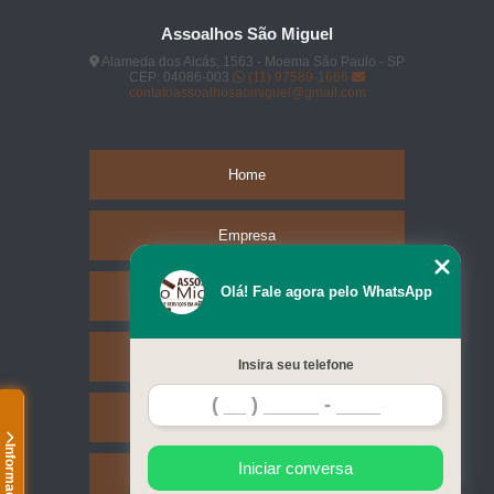
Assoalhos São Miguel
Alameda dos Aicás, 1563 - Moema São Paulo - SP
CEP: 04086-003
(11) 97589-1666
contatoassoalhosaomiguel@gmail.com
Home
Empresa
Olá! Fale agora pelo WhatsApp
Missão
Serviços
Insira seu telefone
Contato
Informações
Iniciar conversa
Mapa do site