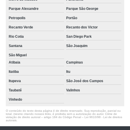
Parque Alexandre
Parque São George
Petropolis
Portão
Recanto Verde
Recanto dos Victor
Rio Cotia
San Diego Park
Santana
São Joaquim
São Miguel
Atibaia
Campinas
Itatiba
Itu
Itupeva
São José dos Campos
Taubaté
Valinhos
Vinhedo
O conteúdo do texto desta página é de direito reservado. Sua reprodução, parcial ou
total, mesmo citando nossos links, é proibida sem a autorização do autor. Crime de
violação de direito autoral – artigo 184 do Código Penal –
Lei 9610/98 - Lei de direitos
autorais
.