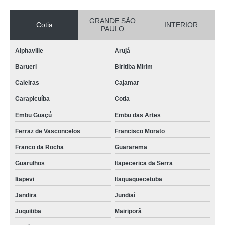
GRANDE SÃO
Cotia
INTERIOR
PAULO
Alphaville
Arujá
Barueri
Biritiba Mirim
Caieiras
Cajamar
Carapicuíba
Cotia
Embu Guaçú
Embu das Artes
Ferraz de Vasconcelos
Francisco Morato
Franco da Rocha
Guararema
Guarulhos
Itapecerica da Serra
Itapevi
Itaquaquecetuba
Jandira
Jundiaí
Juquitiba
Mairiporã