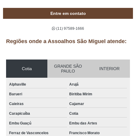
Entre em contato
(11) 97589-1666
Regiões onde a Assoalhos São Miguel atende:
GRANDE SÃO
Cotia
INTERIOR
PAULO
Alphaville
Arujá
Barueri
Biritiba Mirim
Caieiras
Cajamar
Carapicuíba
Cotia
Embu Guaçú
Embu das Artes
Ferraz de Vasconcelos
Francisco Morato