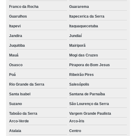
Franco da Rocha
Guararema
Guarulhos
Itapecerica da Serra
Itapevi
Itaquaquecetuba
Jandira
Jundiaí
Juquitiba
Mairiporã
Mauá
Mogi das Cruzes
Osasco
Pirapora do Bom Jesus
Poá
Ribeirão Pires
Rio Grande da Serra
Salesópolis
Santa Isabel
Santana de Parnaíba
Suzano
São Lourenço da Serra
Taboão da Serra
Vargem Grande Paulista
Arco-Verde
Arco-íris
Atalaia
Centro