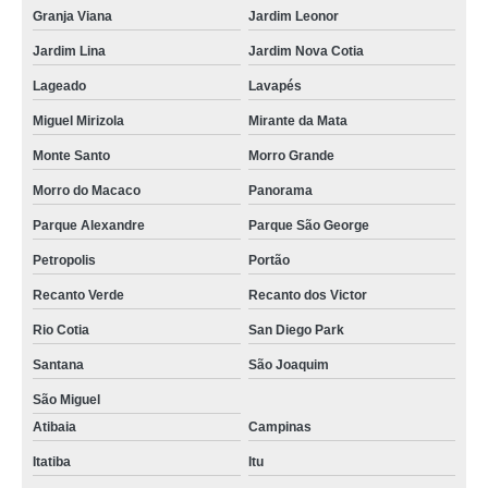
Granja Viana
Jardim Leonor
Jardim Lina
Jardim Nova Cotia
Lageado
Lavapés
Miguel Mirizola
Mirante da Mata
Monte Santo
Morro Grande
Morro do Macaco
Panorama
Parque Alexandre
Parque São George
Petropolis
Portão
Recanto Verde
Recanto dos Victor
Rio Cotia
San Diego Park
Santana
São Joaquim
São Miguel
Atibaia
Campinas
Itatiba
Itu